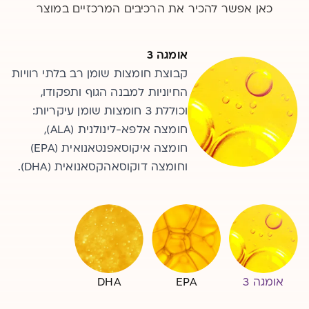
כאן אפשר להכיר את הרכיבים המרכזיים במוצר
DHA
אומגה 3
EPA
חומצת שומן חיונית מסוג אומגה 3.
קבוצת חומצות שומן רב בלתי רוויות
חומצת שומן חיונית מסוג אומגה 3.
שמה המלא הוא חומצה
החיוניות למבנה הגוף ותפקודו,
שמה המלא הוא חומצה
וכוללת 3 חומצות שומן עיקריות:
דוקוסאהקסאנואית. נמצאת ברמה
איקוסאפנטאנואית. מקורות בתזונה:
גבוהה במוח, ברשתית ובזרע.
חומצה אלפא-לינולנית (ALA),
דגים וחלק מסוגי האצות.
חומצה איקוסאפנטאנואית (EPA)
נמצאת במזון בדגים ובחלק מסוגי
האצות.
וחומצה דוקוסאהקסאנואית (DHA).
אומגה 3
EPA
DHA