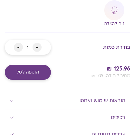
נוח לנטילה
כמות
-
+
בחירת כמות
של
אלספה
₪
125.96
מיני
הוספה לסל
:מחיר ליחידה
1.05
₪
Alternative:
מעבר לסל שלך
הוראות שימוש ואחסון
רכיבים
ערכים תזונתיים