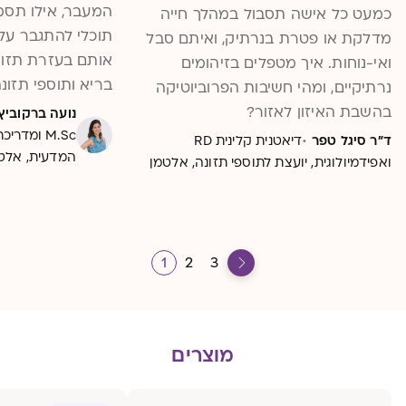
המעבר, אילו תסמינ
כמעט כל אישה תסבול במהלך חייה
תוכלי להתגבר על
מדלקת או פטרת בנרתיק, ואיתם סבל
אותם בעזרת תזונה
ואי-נוחות. איך מטפלים בזיהומים
בריא ותוספי תזונ
נרתיקיים, ומהי חשיבות הפרוביוטיקה
בהשבת האיזון לאזור?
נועה ברקוביץ
M.Sc ומד
·
ד"ר סיגל טפר
דיאטנית קלינית RD
המדעית, אלט
ואפידמיולוגית, יועצת לתוספי תזונה, אלטמן
1
2
3
מוצרים