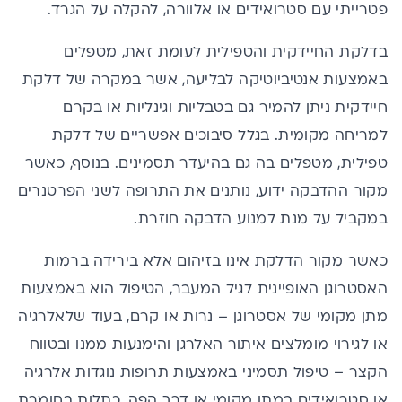
פטרייתי עם סטרואידים או אלוורה, להקלה על הגרד.
בדלקת החיידקית והטפילית לעומת זאת, מטפלים
באמצעות אנטיביוטיקה לבליעה, אשר במקרה של דלקת
חיידקית ניתן להמיר גם בטבליות וגינליות או בקרם
למריחה מקומית. בגלל סיבוכים אפשריים של דלקת
טפילית, מטפלים בה גם בהיעדר תסמינים. בנוסף, כאשר
מקור ההדבקה ידוע, נותנים את התרופה לשני הפרטנרים
במקביל על מנת למנוע הדבקה חוזרת.
כאשר מקור הדלקת אינו בזיהום אלא בירידה ברמות
האסטרוגן האופיינית לגיל המעבר, הטיפול הוא באמצעות
מתן מקומי של אסטרוגן – נרות או קרם, בעוד שלאלרגיה
או לגירוי מומלצים איתור האלרגן והימנעות ממנו ובטווח
הקצר – טיפול תסמיני באמצעות תרופות נוגדות אלרגיה
או סטרואידים במתן מקומי או דרך הפה, כתלות בחומרת