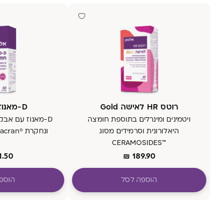
רוטס HR לאישה Gold
D-מאנוז חמוציות
ויטמינים ומינרלים בתוספת חומצה
D-מאנוז עם אבק
היאלורונית וסרמידים מסוג
ונחקרת ®Pacran בשילוב ויטמין C
™CERAMOSIDES
1.50
₪
189.90
הוספה לסל
הוספ