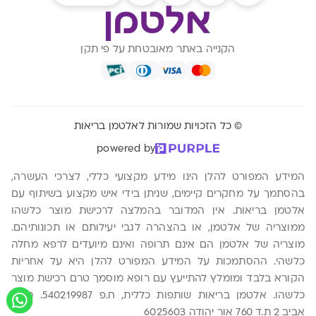
הקנייה באתר מאובטחת על פי תקן
© כל הזכויות שמורות לאלטמן בריאות
powered by
המידע המפורט להלן הינו מידע מקצועי כללי, לצרכי העשרה,
בהסתמך על מחקרים קיימים, שניתן בידי איש מקצוע בשיתוף עם
אלטמן בריאות. אין המדובר בהמלצה לרכישת מוצר כלשהו
ממוצריה של אלטמן, או בהצהרה לגבי יעילותם או תכונותיהם.
מוצריה של אלטמן הם אינם תרופה ואינם מיועדים לרפא מחלה
כלשהי. ההסתמכות על המידע המפורט להלן היא על אחריות
הקורא בלבד ומומלץ להתייעץ עם רופא מוסמך טרם רכישת מוצר
כלשהו. אלטמן בריאות שותפות כללית, ח.פ 540219987. משה
אביב 2 ת.ד 760 אור יהודה 6025603