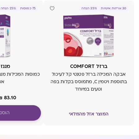
30 אריזות אישיות
35% הנחה
75 כמוסות
25% הנחה
ברזל COMFORT
מגנזיו
אבקה המכילה ברזל פטנטי קל לעיכול
בתוספת ויטמין C, מתמוסס בקלות בפה
אש
וטעים במיוחד
₪
83.10
הוספ
המוצר אזל מהמלאי