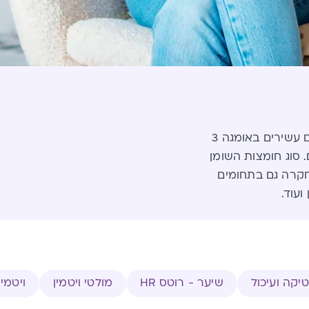
ארגוני בריאות בעולם ממליצים על צריכה של דגים עשירים באומגה 3
 סוג חומצות השומן
 בדגים הן EPA ו-DHA. צריכת אומגה 3 נחקרה גם בתחומים
ועוד.
טיקה ועיכול
שיער - רוטס HR
מולטי ויטמין
ויטמינ