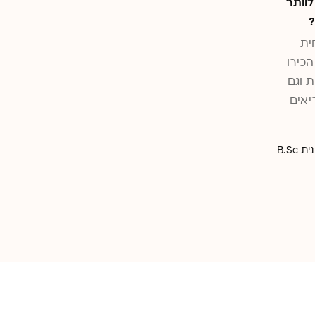
וותר
?
ית
כירו
 וגם
יאים
B.Sc