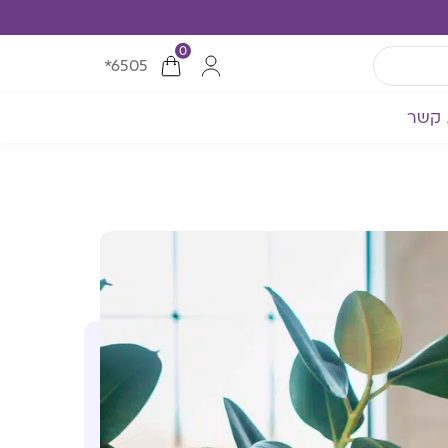
0
*6505
 קשר