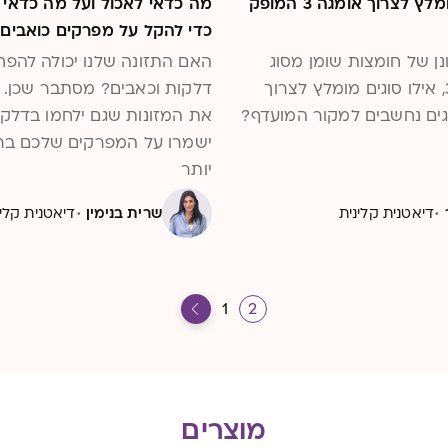
מדוע מומלץ לצרוך אומגה 3 המופק
מה כדאי לאכול ועל מה כדאי ל
כדי להקל על מפרקים כואבים
נן של חומצות שומן מסוג
האם התזונה שלנו יכולה להפח
אומגה 3, אילו סוגים מומלץ לצרוך
דלקות וכאבים? מסתבר שכן. ה
גים נחשבים למקור המועדף?
את המזונות שגם ילחמו בדלקת
ישמרו על המפרקים שלכם בר
יותר
·
·
דיאטנית קלינית
שרית בנימין
דיאטנית קלינית 
1
2
מוצרים