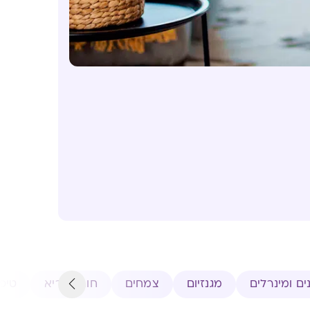
ים ומינרלים
מגנזיום
צמחים
חורף בריא
טיפוח Y