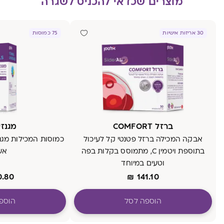
מוצרים שכדאי להכניס לשגרה
30 אריזות אישיות
75 כמוסות
ברזל COMFORT
מגנזיו
אבקה המכילה ברזל פטנטי קל לעיכול
בתוספת ויטמין C, מתמוסס בקלות בפה
אש
וטעים במיוחד
0.80
₪
141.10
הוספה לסל
הוספ