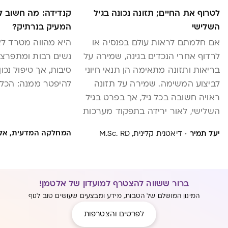
לטרוף את החיים; תזונה נכונה בגיל
קנדידה: מה חשוב ל
השלישי
המעיק בנרתיק?
אם חלמתם לראות עולם בפנסיה או
היא מהווה מטרד לא
לרדוף אחרי הנכדים בגינה, שמירה על
נשים רבות ומתפרצת
בריאות ותזונה מתאימה הן תנאי חיוני
סיבות, אך טיפול נכו
לביצוע המשימה. שמירה על תזונה
להיפטר ממנה: הכל 
ראויה חשובה בכל גיל, אך בפרט בגיל
השלישי, לאור ירידה בתפקוד מערכות
הגוף השונות
·
המחלקה המדעית, אל
יעל תמיר
דיאטנית קלינית, M.Sc. RD
ברור ששווה להצטרף למועדון של אלטמן!
המינון המושלם של הטבות, מידע ומבצעים שעושים טוב לגוף
לפרטים והצטרפות