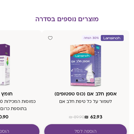
מוצרים נוספים בסדרה
30% הנחה
אספן חלב אם (כוס טפטופים)
חומץ 
לשמור על כל טיפת חלב אם
בתוספת כרום ו
0.90
₪
62.93
₪
89.90
הוספה לסל
הוספ