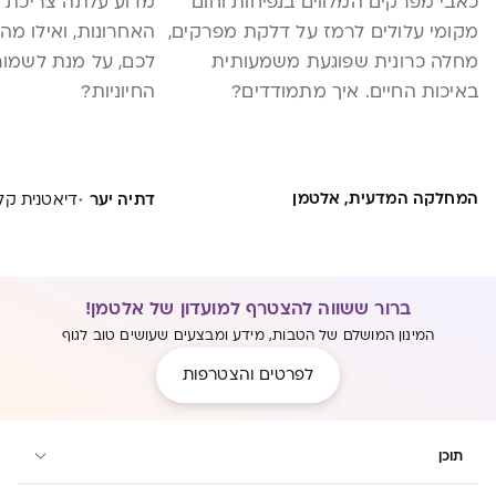
כאבי מפרקים המלווים בנפיחות וחום
מדוע עלתה צריכת ת
מקומי עלולים לרמז על דלקת מפרקים,
האחרונות, ואילו מה
מחלה כרונית שפוגעת משמעותית
לכם, על מנת לשמור
באיכות החיים. איך מתמודדים?
החיוניות?
·
המחלקה המדעית, אלטמן
דתיה יער
דיאטנית קלי
ברור ששווה להצטרף למועדון של אלטמן!
המינון המושלם של הטבות, מידע ומבצעים שעושים טוב לגוף
לפרטים והצטרפות
תוכן