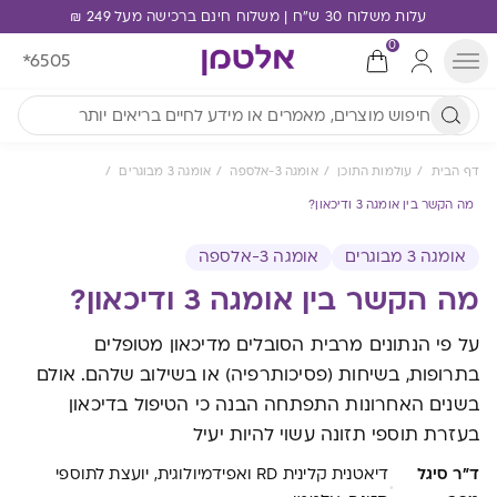
עלות משלוח 30 ש"ח | משלוח חינם ברכישה מעל 249 ₪
0
*6505
דף הבית
עולמות התוכן
אומגה 3-אלספה
אומגה 3 מבוגרים
מה הקשר בין אומגה 3 ודיכאון?
אומגה 3 מבוגרים
אומגה 3-אלספה
מה הקשר בין אומגה 3 ודיכאון?
על פי הנתונים מרבית הסובלים מדיכאון מטופלים
בתרופות, בשיחות (פסיכותרפיה) או בשילוב שלהם. אולם
בשנים האחרונות התפתחה הבנה כי הטיפול בדיכאון
בעזרת תוספי תזונה עשוי להיות יעיל
ד"ר סיגל
דיאטנית קלינית RD ואפידמיולוגית, יועצת לתוספי
·