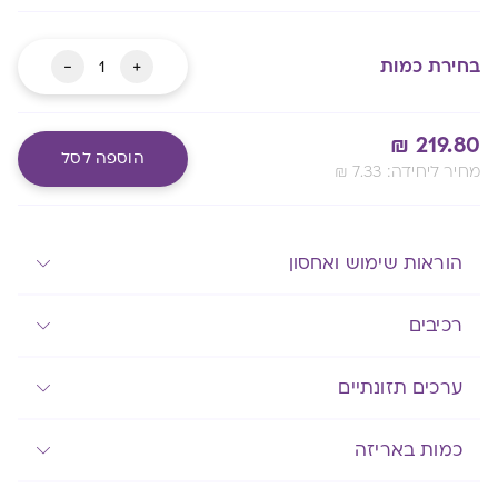
כמות
-
+
בחירת כמות
של
MG-
₪
219.80
C
הוספה לסל
:מחיר ליחידה
7.33
₪
מגה
גלופלקס
Alternative:
מעבר לסל שלך
כורכום
הוראות שימוש ואחסון
רכיבים
ערכים תזונתיים
כמות באריזה