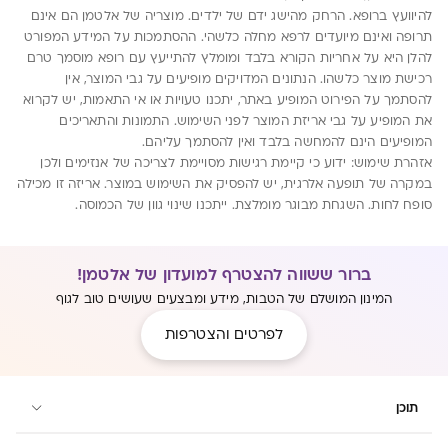
להיוועץ ברופא. הרחק מהישג ידם של ילדים. מוצריה של אלטמן הם אינם
תרופה ואינם מיועדים לרפא מחלה כלשהי. ההסתמכות על המידע המפורט
להלן היא על אחריות הקורא בלבד ומומלץ להתייעץ עם רופא מוסמך טרם
רכישת מוצר כלשהו. הנתונים המדויקים מופיעים על גבי המוצר, אין
להסתמך על הפירוט המופיע באתר, יתכנו טעויות או אי התאמות, יש לקרוא
את המופיע על גבי אריזת המוצר לפני השימוש. התמונות והתאריכים
המופיעים הינם להמחשה בלבד ואין להסתמך עליהם.
אזהרת שימוש: ידוע כי קיימת רגישות מסויימת לצריכה של אנזימים ולכן
במקרה של תופעה אלרגית, יש להפסיק את השימוש במוצר. אריזה זו מכילה
סופח לחות. השגחת מבוגר מומלצת. ייתכנו שינוי גוון של הכמוסה.
ברור ששווה להצטרף למועדון של אלטמן!
המינון המושלם של הטבות, מידע ומבצעים שעושים טוב לגוף
לפרטים והצטרפות
תוכן