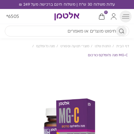
עלות משלוח 30 ש"ח | משלוח חינם ברכישה מעל 249 ₪
0
*6505
דף הבית
החנות שלנו
מוצרי תנועה וספורט
מגה גלופלקס
MG-C מגה גלופלקס כורכום