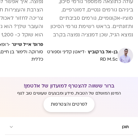
עולה כתוצאה ממספר גורמי סיכון,
נפוצה. איך אפשר ל
ביניהם גורמים גנטיים, דמוגרפיים,
הצרבת והעצירות חו
סוציו-אקונומיים, גורמים סביבתיים
צריכה לחזור לאכול 
ותזונתיים. בראש רשימת גורמי הסיכון
והעובר שלך? הוא ג
נמצא הגיל, שכן דמנציה נפוצה בקרב
הוא שוקל כ- 1,200 גרם
קשישים ושכיחותה אף עולה עם
·
פרופ' אייל שיינר
רופא
·
ההתקדמות בגיל. בשל היעדר טיפול
בן-אל ברקוביץ
דיאטן קליני וספורט
סורוקה ולימור בן חיים,
RD M.Sc
רפואי אפקטיבי דיו, מניעת הדמנציה
כללית
מקבלת חשיבות יתרה. על הדרכים
למניעת דמנציה בכתבה שלפניכם.
ברור ששווה להצטרף למועדון של אלטמן!
המינון המושלם של הטבות, מידע ומבצעים שעושים טוב לגוף
לפרטים והצטרפות
תוכן