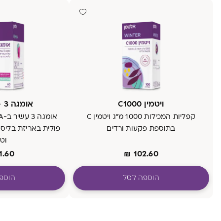
ויטמין C1000
אומגה 3 - 9 חודשים
קפליות המכילות 1000 מ"ג ויטמין C
בתוספת פקעות ורדים
פולית באריזת בליס
וטר
1.60
₪
102.60
הוספה לסל
הוספ