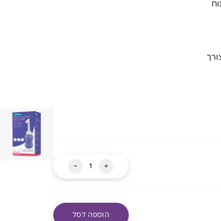
וח
ורך
כמות
-
+
של
בקבוק
שטיפה
הוספה לסל
לאחר