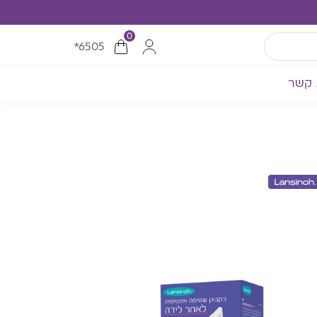
0
*6505
 קשר