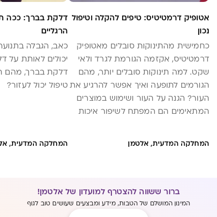
אטופיק דרמטיטיס: טיפים להקלה וטיפול
דלקת בברך: ככה תח
נכון
הרגליים
כחמישית מהתינוקות סובלים מאטופיק
כאב, הגבלה בתנועה 
דרמטיטיס, אקזמה הגורמת לגרד ולאי
יכולים לאותת על ד
שקט. למה תינוקות סובלים יותר, מהם
דלקת בברך, מהם הג
הגורמים לתופעה ואיך אפשר להרגיע את
טיפול יכול לעזור?
העור? הגנה על העור ושימוש במוצרים
המתאימים הם המפתח לשיפור איכות
החיים של ילדכם. קבלו: הרכיבים שרצוי
להימנע מהם והרכיבים שממש חשוב
המחלקה המדעית, אלטמן
המחלקה המדעית, אל
שיהיו בקרם שלכם
ברור ששווה להצטרף למועדון של אלטמן!
המינון המושלם של הטבות, מידע ומבצעים שעושים טוב לגוף