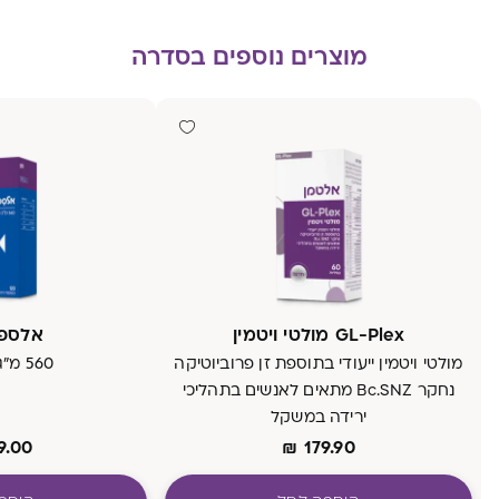
מוצרים נוספים בסדרה
GL-Plex מולטי ויטמין
אלספ
מולטי ויטמין ייעודי בתוספת זן פרוביוטיקה
560 מ״ג אומגה 3
נחקר Bc.SNZ מתאים לאנשים בתהליכי
ירידה במשקל
9.00
₪
179.90