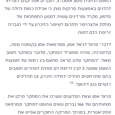
השומן החיונית מסוג אומגה 3. חוקרים אמריקנים הצליחו
להדגים באמצעות סריקות מוח, כי אכילת כמות גדולה של
סלמון, מקרל וסרדינים עשויה למנוע התפתחות של
מחלת אלצהיימר ולתרום לשיפור הזיכרון על ידי הגברת
זרימת הדם למוח.
לדברי פרופ' דניאל אמן, ממרפאות אמן בקוסטה מסה,
קליפורניה, שהיה ממובילי המחקר, מדובר במחקר חשוב
מאוד. "המחקר שלנו מראה מתאם בין רמות של חומצות
השומן אומגה 3 לבין זרימת דם מוחית לאזורים חשובים
בהם מתרחשים תהליכי למידה וזיכרון, וכן תהליכים
(1)
רגשיים כגון דיכאון".
פרופ' אמן וצוות המדענים שערכו את המחקר סרקו את
מוחותיהם של 166 גברים ונשים שהופנו למחקר ממרפאה
פסיכיאטרית. במהלך הסריקה החוקרים אפיינו את