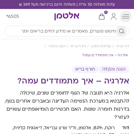
עלות משלוח 30 ש"ח | משלוח חינם ברכישה מעל 249 ₪
0
*6505
דף הבית
עולמות התוכן
חורף בריא
הגנה והקלה
אלרגיה – איך מתמודדים עמה?
הגנה והקלה
חורף בריא
אלרגיה – איך מתמודדים עמה?
אלרגיה היא תגובה של הגוף לחומרים שונים, שיכולה
להתבטא במערכת הנשימה העליונה ובאברים אחרים בגוף,
בדרגות חומרה שונות. האם תכשירים הומיאופתיים עשויים
לעזור?
דוד
רוקח, B.Ph, אלטמן, וד"ר שרון גבריאל, דיאטנית קלינית,
·