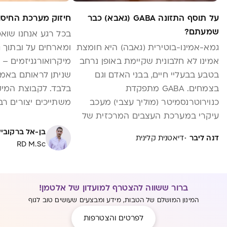
על תוסף התזונה GABA (גאבא) כבר
חיזוק מערכת החיסון
שמעתם?
בכל רגע אנחנו שואפי
גמא-אמינו-בוטירית (גאבה) היא חומצת
ומארחים על ובתוך גו
אמינו לא חלבונית שקיימת באופן נרחב
מיקרואורגניזמים – 
בטבע בבעליי חיים, בבני האדם וגם
שניתן לראותם באמצ
בצמחים. GABA מתפקדת
בלבד. לקבוצת המיק
כנוירוטרנסמיטר (מוליך עצבי) מעכב
משתייכים יצורים ר
עיקרי במערכת העצבים המרכזית של
שבהם הם חידקים, פט
האדם. גאבא קריטית לתפקוד התקין של
(וירוסים). לא כל המ
בן-אל ברקוביץ
·
דנה ליבר
דיאטנית קלינית
מערכת העצבים המרכזית ובאמצעות
מזיקים וחלקם אף מ
RD M.Sc
פעולת העיכוב שלה יש לה תפקיד חשוב
החיסון שלנו עומדת
בהשראת הרפיה, הפחתת חרדה ומניעת
שנהיה תמיד על הצד
חוסר שינה
היא עושה […]
ברור ששווה להצטרף למועדון של אלטמן!
המינון המושלם של הטבות, מידע ומבצעים שעושים טוב לגוף
לפרטים והצטרפות