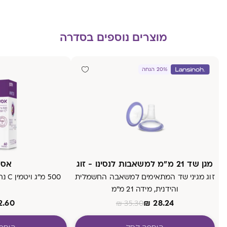
מוצרים נוספים בסדרה
20% הנחה
מגן שד 21 מ״מ למשאבות לנסינו - זוג
אסט
זוג מגיני שד המתאימים למשאבה החשמלית
500 מ"ג ויטמין C נחקר בצורת Ester-C®
והידנית, מידה 21 מ״מ
2.60
₪
28.24
₪
35.30