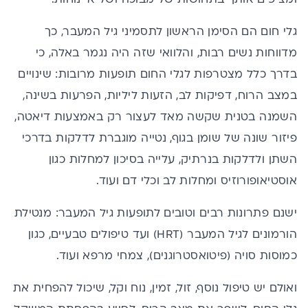
גלי חום הם הסימן הראשון לתסמיני
גיל המעבר
, כך
מדווחות נשים רבות, והלוואי שזה היה נגמר באלה, כי
בדרך כלל מצטרפות לגלי החום תופעות מרובות: שינויים
במצב הרוח, דפיקות לב, הזעות ליליות, הפרעות בשינה,
השמנה בטנית שקשה מאד לעצור רק באמצעות דיאטה,
פיזור שונה של שומן בגוף, נטייה מוגברת ל
דלקות בדרכי
השתן
ול
דלקות בנרתיק
, עלייה בסיכון למחלות כגון
אוסטיאופורוזיס
ומחלות לב וכלי דם ועוד.
ישנם פתרונות רבים וטובים לתופעות גיל המעבר: מנטילת
הורמונים לגיל המעבר (HRT) ועד טיפולים טבעיים, כגון
כמוסות סויה (פיטואסטרוגנים), צמחי מרפא ועוד.
ואולם יש טיפול נוסף, זול, זמין, נוח וקל, שיכול להפחית את