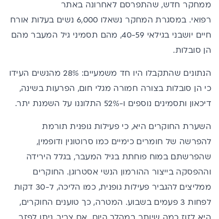
ממחקר חדש,
שהתפרסם לאחרונה באתר
רפואי.
במסגרת המחקר נשאלו 6,000 נשים בעלות אורח
חיים יושבני בגילאי 40-59, מהם תסמיני גיל המעבר מהם
הן סובלות.
הנתונים שהתקבלו היו חד משמעיים: 28% מהנשים העידו
כי הן סובלות בצורה חמורה מגלי חום, הפרעות בשינה,
דיכאון ותסמינים נוספים ו-52% התלוננו על השמנת יתר.
השערת החוקרים היא, כי פעילות גופנית תורמת
להפרשה של חומרים כימיים כמו סרוטונין ודופמין,
שהפרשתם במוח פוחתת בגיל המעבר, בגלל הירידה
וההפסקה בייצור ההורמון הנשי אסטרוגן. החוקרים
ממליצים להגביר פעילות גופנית, כמו הליכה, ל-30 דקות
לפחות 3 פעמים בשבוע. המטרה, כך טוענים החוקרים,
היא לזוז כמה שיותר במהלך היום. אם צריך, ניתן לפזר