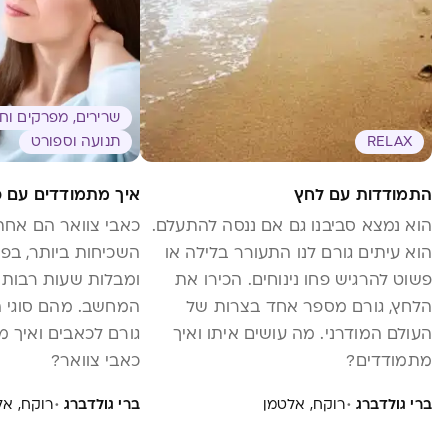
שרירים, מפרקים וח
RELAX
תנועה וספורט
התמודדות עם לחץ
איך מתמודדים עם כ
הוא נמצא סביבנו גם אם ננסה להתעלם.
כאבי צוואר הם אחת
הוא עיתים גורם לנו התעורר בלילה או
השכיחות ביותר, בפ
פשוט להרגיש פחו נינוחים. הכירו את
ומבלות שעות רבות ב
הלחץ, גורם מספר אחד בצרות של
המחשב. מהם סוגי ה
העולם המודרני. מה עושים איתו ואיך
גורם לכאבים ואיך 
מתמודדים?
כאבי צוואר?
·
·
ברי גולדברג
רוקח, אלטמן
ברי גולדברג
רוקח, אל