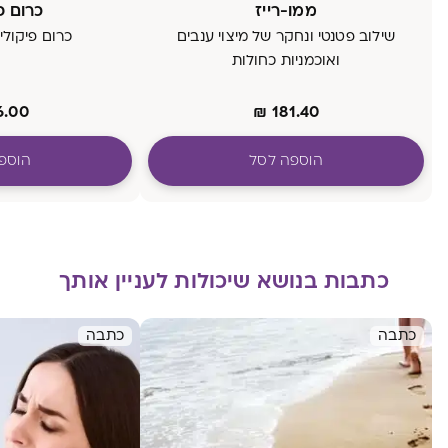
ממו-רייז
כרום פ
שילוב פטנטי ונחקר של מיצוי ענבים
כרום פיקולינט, 500
ואוכמניות כחולות
6.00
₪
181.40
הוספה לסל
הוספ
כתבות בנושא שיכולות לעניין אותך
כתבה
כתבה