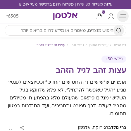
עלות משלוח 30 ש"ח | משלוח חינם ברכישה מעל 249 ₪
0
*6505
דף הבית
עולמות התוכן
גילאי 50+
עצות זהב לגיל הזהב
גילאי 50+
עצות זהב לגיל הזהב
אומרים ש"שישים זה החמישים החדש" וכשיוצאים לפנסיה
מגיע "הגיל שאפשר להתחיל". לא פלא שדווקא בגיל
השלישי מגלים פתאום שהעולם מלא בהפתעות: מטיולים
מסביב לעולם, דרך ספורט ותחביבים, ועד התנדבות במגוון
תחומים.
·
ברי גולדברג
רוקח, אלטמן