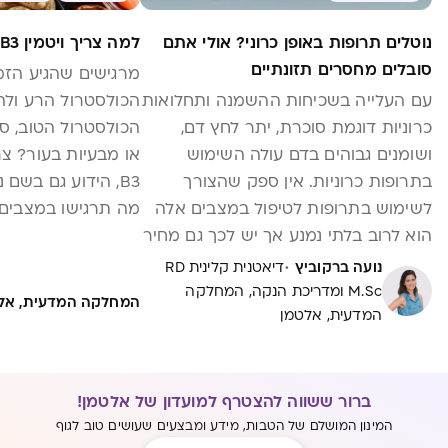
נוטלים תרופות באופן כרוני? אולי אתם
למה צריך ויטמין B3?
סובלים מחסרים תזונתיים
מרגישים שהגיע הזמ
עם העלייה בשכיחות ההשמנה ותחלואות
הכולסטרול הרע ולה
כרוניות דוגמת סוכרת, יתר לחץ דם,
הכולסטרול הטוב, ס
ושומנים גבוהים בדם עולה השימוש
או מבעיות בעור? צרי
בתרופות כרוניות. אין ספק שהצורך
B3, הידוע גם בשם נ
לשימוש בתרופות לטיפול במצבים אלה
מה תרגישו במצבים ש
הוא לרוב בלתי נמנע אך יש לכך גם מחיר
ואילו מזונות מכילים
– הוא מעלה סיכון להתפתחותם של
·
נועה ברקוביץ
דיאטנית קלינית RD
חסרים תזונתיים, ואלה עלולים לפגוע
M.Sc ומדריכת הנקה, המחלקה
המחלקה המדעית, אל
המדעית, אלטמן
בתפקוד התקין של מערכות שונות
דוגמת מערכת החיסון ובריאות העצם.
ברור ששווה להצטרף למועדון של אלטמן!
המינון המושלם של הטבות, מידע ומבצעים שעושים טוב לגוף