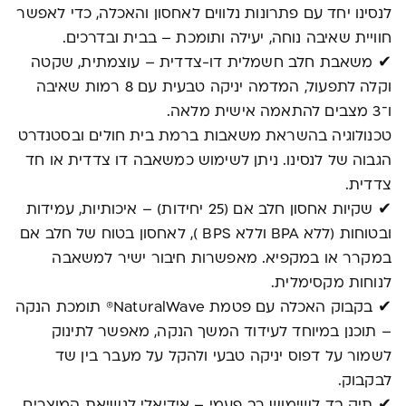
לנסינו יחד עם פתרונות נלווים לאחסון והאכלה, כדי לאפשר
חוויית שאיבה נוחה, יעילה ותומכת – בבית ובדרכים.
✔ משאבת חלב חשמלית דו-צדדית – עוצמתית, שקטה
וקלה לתפעול, המדמה יניקה טבעית עם 8 רמות שאיבה
ו־3 מצבים להתאמה אישית מלאה.
טכנולוגיה בהשראת משאבות ברמת בית חולים ובסטנדרט
הגבוה של לנסינו. ניתן לשימוש כמשאבה דו צדדית או חד
צדדית.
✔ שקיות אחסון חלב אם (25 יחידות) – איכותיות, עמידות
ובטוחות (ללא BPA וללא BPS ), לאחסון בטוח של חלב אם
במקרר או במקפיא. מאפשרות חיבור ישיר למשאבה
לנוחות מקסימלית.
✔ בקבוק האכלה עם פטמת NaturalWave® תומכת הנקה
– תוכנן במיוחד לעידוד המשך הנקה, מאפשר לתינוק
לשמור על דפוס יניקה טבעי ולהקל על מעבר בין שד
לבקבוק.
✔ תיק בד לשימוש רב פעמי – אידיאלי לנשיאת המוצרים