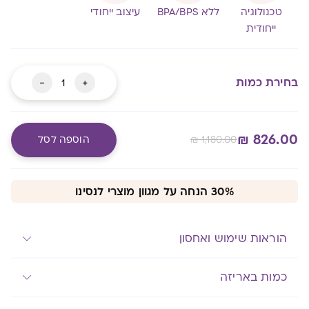
טכנולוגיה
ללא BPA/BPS
עיצוב ייחודי
ייחודית
כמות
-
+
בחירת כמות
של
לנסינו
MAMMA
₪
826.00
1,180.00
₪
הוספה לסל
PACK
Alternative:
מעבר לסל שלך
30% הנחה על מגוון מוצרי לנסינו
הוראות שימוש ואחסון
כמות באריזה