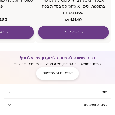
אבקה המכילה ברזל פטנטי קל לעיכול
בתוספת ויטמין C, מתמוסס בקלות בפה
אש
וטעים במיוחד
0.80
₪
141.10
הוספה לסל
הוספ
ברור ששווה להצטרף למועדון של אלטמן!
המינון המושלם של הטבות, מידע ומבצעים שעושים טוב לגוף
לפרטים והצטרפות
תוכן
כלים ומחשבונים