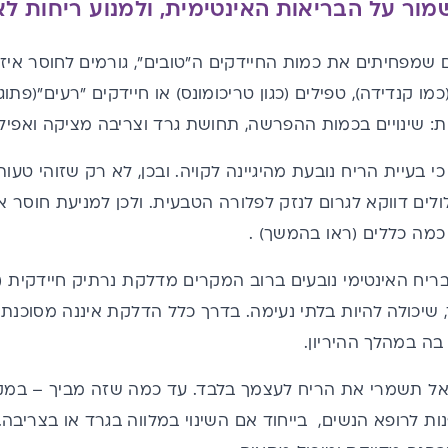
ור על הבריאות האינטימית, ולמנוע ריחות לא
 שמפחיתים את כמות החיידקים ה"טובים", גורמים לחוסר איזו
מו קנדידה), טפילים (כגון טריכומונס) או חיידקים "רעים"(פת
ות: שינויים בכמות ההפרשה, תחושת גרד וצריבה מציקה ואפילו
י בעיית הריח נובעת מהיגיינה לקויה. ובכן, לא רק שזוהי טעו
לים דווקא לגרום לנזק לפלורה הטבעית. ולכן למניעת חוסר אי
כמה כללים (ראו בהמשך) .
בריח האינטימי נובעים ברוב המקרים מדלקת נרתיק חיידקית (
 שיכולה להיות בלתי נעימה. בדרך כלל הדלקת איננה מסוכנת,
ה במהלך ההיריון.
 אל תשמרי את הריח לעצמך בלבד. עד כמה שזה מביך – במקר
ות לרופא הנשים, בייחוד אם השינוי במלווה בגרד או בצריבה.