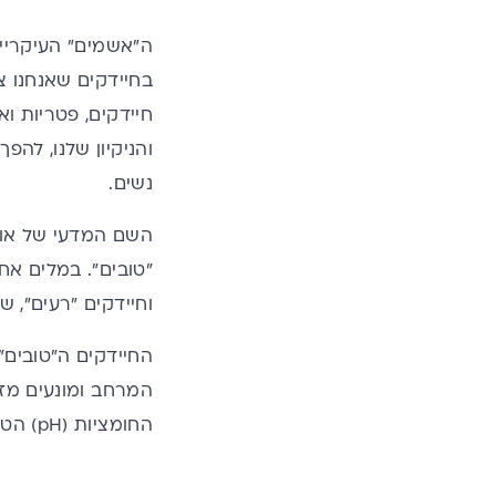
ה"אשמים" העיקריים
בחיידקים שאנחנו צר
והניקיון שלנו, להפ
נשים.
השם המדעי של אוכ
"טובים". במלים אח
וחיידקים "רעים", 
החיידקים ה"טובים"
המרחב ומונעים מזו
החומציות (pH) הטבעית והחיונית של הנרתיק.