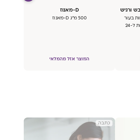
בש ורגיש
D-מאנוז
ת בעור
500 מ"ג D-מאנוז
ב-50%, עם אפקט נעילת לחות ל-24
המוצר אזל מהמלאי
כתבה