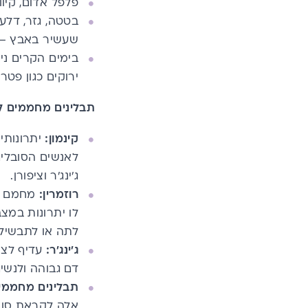
פלפל אדום, קיווי
בטטה, גזר, דלע
שעשיר באבץ – כמ
בימים הקרים ני
ירוקים כגון פטר
תבלינים מחממים ל
קינמון:
יתרונותי
לאנשים הסובלים
ג'ינג'ר וציפורן.
רוזמרין:
מחמם את
לו יתרונות במצ
לתה או לתבשילי
ג'ינג'ר:
עדיף לצר
דם גבוהה ולנשי
תבלינים מחממים
אלה לקראת סוף 