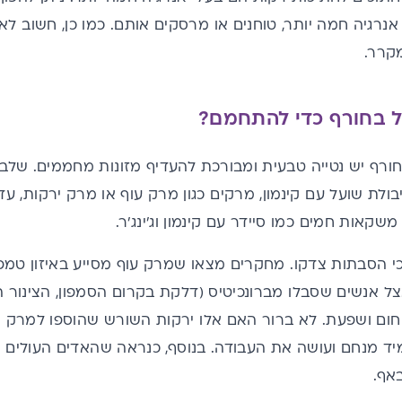
אנרגיה חמה יותר, טוחנים או מרסקים אותם. כמו כן, חשוב 
קרר.
ל בחורף כדי להתחמם?
ורף יש נטייה טבעית ומבורכת להעדיף מזונות מחממים. שלבו 
בולת שועל עם קינמון, מרקים כגון מרק עוף או מרק ירקות, עד
משקאות חמים כמו סיידר עם קינמון וג'ינג'ר.
 הסבתות צדקו. מחקרים מצאו שמרק עוף מסייע באיזון טמפ
ל אנשים שסבלו מברונכיטיס (דלקת בקרום הסמפון, הצינור 
 חום ושפעת. לא ברור האם אלו ירקות השורש שהוספו למרק א
ד מנחם ועושה את העבודה. בנוסף, כנראה שהאדים העולים 
אף.