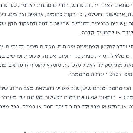
ף מתאים לצרוך ירקות שורש, הגדלים מתחת לאדמה, כגון שור
עת, ארטישוק ירושלמי, וכן ירקות כתומים, אדומים וצהובים. בי
ם עשירים ברכיבים תזונתיים שחשובים לגוף ולתפקוד תקין של
נזיד או לתבשילי קדרה.
י נהדר לחלבון ולפחמימה איכותית, מכילים סיבים תזונתיים ויט
. מומלץ להוסיף קטניות כגון חומוס, אפונה, שעועית ועדשים ב
את מתחשק לנו לאכול סלט קר, מומלץ להוסיף לו עדשים מונבט
וסיפו לסלט "אנרגיה מחממת".
 הכי מחמם ומנחם שיש, שגם מסייע בהעלאת מצב הרוח. שיבו
ג B ו
חומצות אמינו
שתורמות לפעילות מאוזנת של מערכת הע
ט או בסלט או מבושלת בתור דייסה חמה או במרק. בכל מצב 