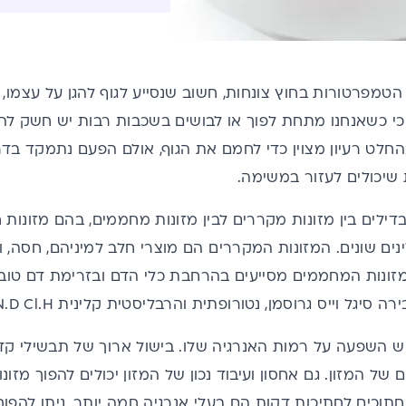
הטמפרטורות בחוץ צונחות, חשוב שנסייע לגוף להגן על עצמו, 
י כשאנחנו מתחת לפוך או לבושים בשכבות רבות יש חשק להי
החלט רעיון מצוין כדי לחמם את הגוף, אולם הפעם נתמקד ב
 שיכולים לעזור במשימה.
ילים בין מזונות מקררים לבין מזונות מחממים, בהם מזונות ח
נים שונים. המזונות המקררים הם מוצרי חלב למיניהם, חסה, ויר
המזונות המחממים מסייעים בהרחבת כלי הדם ובזרימת דם טו
 סיגל וייס גרוסמן, נטורופתית והרבליסטית קלינית N.D Cl.H.
יש השפעה על רמות האנרגיה שלו. בישול ארוך של תבשילי ק
של המזון. גם אחסון ועיבוד נכון של המזון יכולים להפוך מזונ
 חתוכים לחתיכות דקות הם בעלי אנרגיה חמה יותר. ניתן להפוך