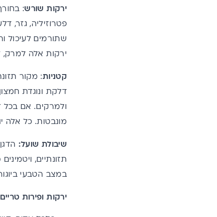
ירקות שורש
: בחור
פטרוזיליה, גזר, דל
שתורמים לעיכול וה
ירקות אלה למרק, ל
קטניות
: מקור תזונת
דלקת ונוגדת חמצון
ולמרקים. אם בכל ז
מונבטות. כל אלה י
שיבולת שועל:
הדגן
תזונתיים, ויטמינים מסו
במצב הטבעי ביוגור
ירקות ופירות טריים: