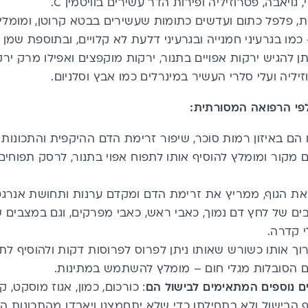
, גויאבה, פטרוזיליה ופירות הדר עשירים בוויטמין C.
ת, פלפל כתום ועדשים כתומות שעשירים בבטא קרוטן, ומומלץ
ו בגרעיני חמנייה ובגרעיני דלעת לא קלויים, ובתוספת שמן ז
תן להגיש ירקות אפויים בתנור, ירקות מוקפצים ואפילו מרק י
וזיליה ועלי סלרי העשיר במינרלים כמו אבץ וסלניום.
פי הרפואה המסורתית:
ו הם באיזון רמות סוכר, שיפור זרימת הדם ההיקפית והתכונות
 מקור ומומלץ להוסיף אותו לתפוח אפוי בתנור, לרסק תפוחים
 הגוף, ממריץ את זרימת הדם ומקדם ערנות ותחושת אנרגט
בים של לחץ דם נמוך, כאבי ראש, כאבי מפרקים, וגם במצבים ש
 קדרה.
וך אותו כשורש שאותו ניתן לפרוס לפרוסות דקות ולהוסיף לת
ם הסובלות מגלי חום – מומלץ להשתמש במתינות.
 נוספים המתאימים לבישול הם
: כורכום, כמון, אגוז מוסקט, 
הבישול ולא בתחילתו כדי שלא יתחמצנו ויאבדו מהתכונות ה