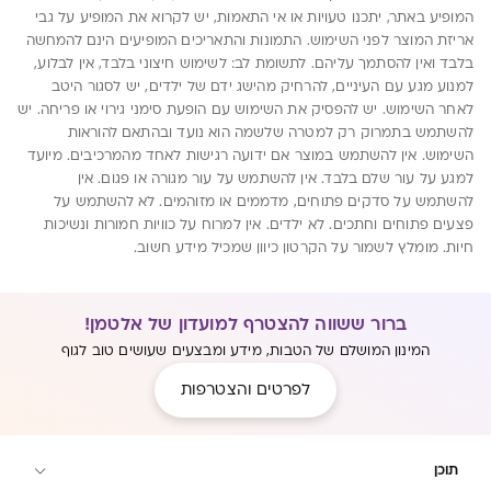
המופיע באתר, יתכנו טעויות או אי התאמות, יש לקרוא את המופיע על גבי
אריזת המוצר לפני השימוש. התמונות והתאריכים המופיעים הינם להמחשה
בלבד ואין להסתמך עליהם. לתשומת לב: לשימוש חיצוני בלבד, אין לבלוע,
למנוע מגע עם העיניים, להרחיק מהישג ידם של ילדים, יש לסגור היטב
לאחר השימוש. יש להפסיק את השימוש עם הופעת סימני גירוי או פריחה. יש
להשתמש בתמרוק רק למטרה שלשמה הוא נועד ובהתאם להוראות
השימוש. אין להשתמש במוצר אם ידועה רגישות לאחד מהמרכיבים. מיועד
למגע על עור שלם בלבד. אין להשתמש על עור מגורה או פגום. אין
להשתמש על סדקים פתוחים, מדממים או מזוהמים. לא להשתמש על
פצעים פתוחים וחתכים. לא ילדים. אין למרוח על כוויות חמורות ונשיכות
חיות. מומלץ לשמור על הקרטון כיוון שמכיל מידע חשוב.
ברור ששווה להצטרף למועדון של אלטמן!
המינון המושלם של הטבות, מידע ומבצעים שעושים טוב לגוף
לפרטים והצטרפות
תוכן