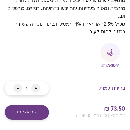
מתאים לשימוש לעור יבש המיוחד, מספק הזנת לחות
מירבית ומסיר בעדינות עור יבש בזרועות, רגליים, מרפקים
וגב.
מכיל 12.5% אוריאה ו 1% דימטיקון בתוך נוסחה עשירה
במזיני לחות לעור
היפואלרגני
כמות
-
+
בחירת כמות
של
פלקסיטול
₪
73.50
קרם
הוספה לסל
:מחיר ל- 100 גרם
58.80
₪
לעור
יבש
Alternative:
מעבר לסל שלך