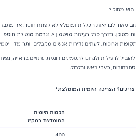
פות ארוכות. לעתים נדירות אנשים מקבלים יותר מדי ויטמין A מהתזונה בלבד
יטמין A עלול להוביל לרעילות ולגרום לתסמינים דוגמת שינויים בראייה,
סחרחורות, כאבי ראש ובלבול.
ריכים? הצריכה היומית המומלצת*
הכמות היומית
המומלצת במק”ג
400