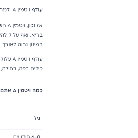
עודף ויטמין A: למה הוא מסוכן?
במינון גבוה לאורך תקו
עודף ו
כיבים בפה, בחילה, 
כמה ויטמין
A
אתם צ
גיל
6-0 חודשים