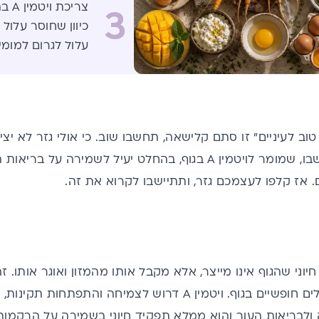
צריכ
3
כיוון שחוסר עלול
עלול לגרום למומי
ב לעיניים" זו סתם קלישאה, תחשבו שוב. כי אולי גזר לא יצי
אבל הבטא קרוטן שבו, שמומר לויטמין A בגוף, בהחלט יעיל לשמי
. אז קלפו לעצמכם גזר, ותתיישבו לקרוא את זה.
 ויטמין חיוני שהגוף אינו מייצר, אלא מקבל אותו מהמזון ואוגר אותו. 
חזק הנלחם ברדיקלים חופשיים בגוף. ויטמין A דרוש לצמיחה 
 ולבריאות העור והוא ממלא תפקיד חיוני בשמירה על הרקמות ה