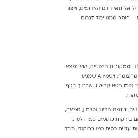
מלא תפקיד גם במעבר הברזל אל תאי הדם האדומים, וייצור
 אותו בצורה מאוזנת – חוסר ממנו יכול לגרום
 כאמור, מגיע לגוף רק מהמזון וממקורות חיצוניים, הוא נמצא
במזונות שונים ודי מגוונים וישנם הבדלים בין ויטמין A שמגיע מהחי לבין זה שמגיע מהצומח: ויטמין A שמגיע
מחיים הוא קרטנואיד (כמו בטא קרוטן), שבתוך הגוף
ים מן החי לויטמין A הם כבד, דגים שומניים, דוגמת הרינג וסלמון, חמאה,
ים. מי שמעדיפים להימנע ממזון מן החי, ימצאו את הויטמין A שלהם בירקות כתומים כמו דלעת,
ת עליים כהים כמו ברוקולי, תרד