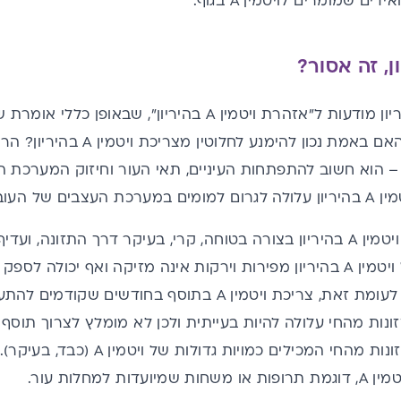
ים שמומרים לויטמין A בגוף.
הוא חשוב להתפתחות העיניים, תאי העור וחיזוק המערכת הח
בדרכי השתן שלו.
הפתרון הוא לצרוך ויטמין A בהיריון בצורה בטוחה, קרי, בעיקר דרך התז
למעשה, צריכה של ויטמין A בהיריון מפירות וירקות אינה מזיקה ואף י
והעובר זקוקים לה. לעומת זאת, צריכת ויטמין A בתוסף בחו
להמעיט בצריכת מזונות מהחי המכילי
ות למחלות עור.