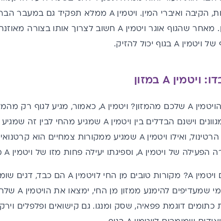
בהם העיניים, הריאות, הקיבה ואיברי המין. ויטמין A מ
מולקולות המוגלובין. מאחר שהגוף אוגר ויטמין A חשוב לצרוך
 בגוף יכול להזיק.
יטמין A במזון
אז איך תקבלו את הויטמין A שלכם מהמזון? ויטמין A,
ממזונות מהחי הוא הרטינול, ואילו ויטמין A שמגיע ממקורות צ
, וספיגתו יעילה פחות מזו של ויטמין A מהחי.
ואילו מזונות מכילים ויטמין A? מקורות טוב
חלב, גבינה וביצ
 כתומים דוגמת פפאיה, שסק ומנגו. גם קישואים ופלפלים וירקו