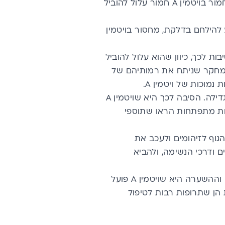
גם הוא נמנה עם הסימנים הראשונים למחסור בויטמין A. מחסור חמור בויטמין A חמור עלול להוביל
ומסייע להילחם בדלקת, מחסור בויטמין
ן A עשוי להיות אחת הסיבות לכך, כיוון שהוא עלול להוביל
חקר
שניתח את רמותיהם של
מוכות של ויטמין A.
: ילדים שאינם מקבלים מספיק ויטמין A עשויים לחוות עיכוב בגדילה. הסיבה לכך היא שויטמין A
ות מתפתחות הראו שתוספי
ות של הגוף לזיהומים ולעכב את
ים ודרכי הנשימה, ולהביא
: הופעת אקנה נקשרת גם היא למחסור בויטמין A, הקשר לא חד משמעי וההשערה היא שויטמין A פועל
הן שתרופות רבות לטיפול