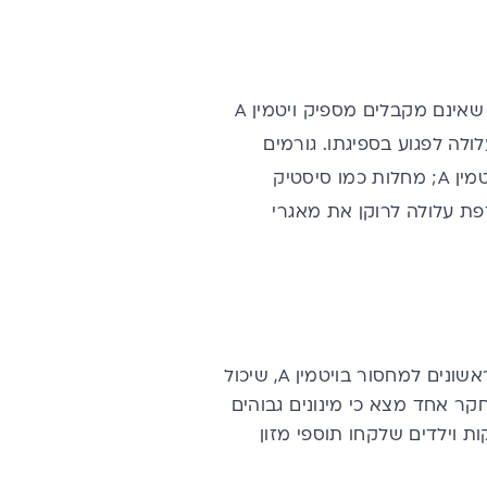
חוסר בויטמין A בשל תזונה לקויה שכיח יותר במדינות מתפתחות, בעיקר בילדים, שאינם מקבלים מספיק ויטמין A
 דלה מדי בשומן עלולה לפגוע בספיגתו. גורמים
, שעלול להשפיע על ספיגת ויטמין A; מחלות כמו סיסטיק
פת עלולה לרוקן את מאגרי
עיניים יבשות, או חוסר יכולת לייצר דמעות, הם אחד הסימנים הראשונים למחסור בויטמין A, שיכול
קר אחד
מצא כי מינונים גבוהים
 העיניים היבשות בשיעור של 63% בקרב תינוקות וילדים שלקחו תוספי מזון