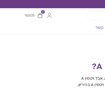
0
*6505
 קשר
הוא חשוב להתפתחות תקינה, שומר על המערכת החיסונית והוא ממש חיוני לעיניים, אבל ויטמין A
יכול גם להזיק במקרה של עודף. מהם המינונים המומלצים של ויטמין A, איך צורכים ויטמין A בהיריון,