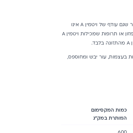
אז נכון, ויטמין A חשוב מאוד לבריאות הכללית ומומלץ לא לפתח חוסר, אך מתברר שגם עודף של ויטמין A אינו
בריא, ואף עלול להיות מסוכן. בדרך כלל רעילות מויטמין A נגרמת מנטילת תוספי מזון או תרופות שמכילות ויטמין A
.
 נפיחות בעצמות, עור יבש ומחוספס,
כמות המקסימום
המותרת במק”ג
600