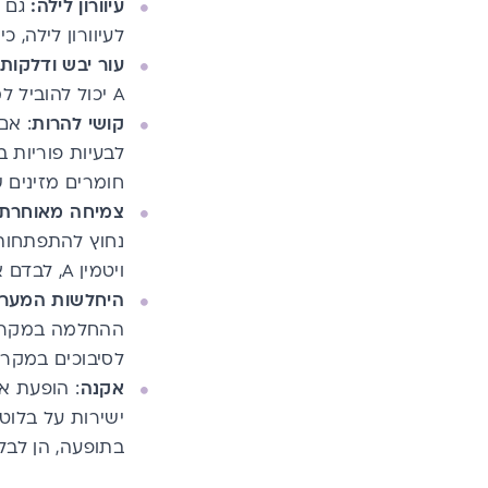
עיוורון לילה:
לעיוורון לילה, כיוון שויטמין A מסייע לש
עור יבש ודלקות 
A יכול להוביל למצבי עור דלקתיים, דוגמת אקזמות ובעיות עור אחרות.
קושי להרות
לבעיות פוריות בקרב 
חומרים מזינים ש
צמיחה מאוחרת
נחוץ להתפתחות
ויטמין A, לבדם או עם חומרים מזינים אחרים, יכולים לשפר את הצמיחה.
היחלשות המערכ
ההחלמה במקרה 
לסיבוכים במקר
אקנה
ישירות על בלוט
בתופעה, הן לבלי