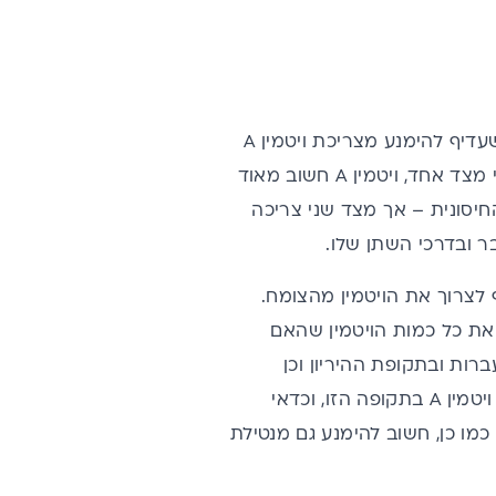
נשים רבות שחוו היריון מודעות ל"אזהרת ויטמין A בהיריון", שבאופן כללי אומרת שעדיף להימנע מצריכת ויטמין A
בתקופה הזו. אבל האם באמת נכון להימנע לחלוטין מצריכת ויטמין A בהיריון? הרי מצד אחד, ויטמין A חשוב מאוד
יסונית – אך מצד שני צריכה
ונה, ועדיף לצרוך את הויטמין מהצומח.
כולה לספק את כל כמות הויטמין שהאם
דשים שקודמים להתעברות ובתקופת ההיריון וכן
צריכת ויטמין A ממזונות מהחי עלולה להיות בעייתית ולכן לא מומלץ לצרוך תוסף ויטמין A בתקופה הזו, וכדאי
ם כמויות גדולות של ויטמין A (כבד, בעיקר). כמו כן, חשוב להימנע גם מנטילת