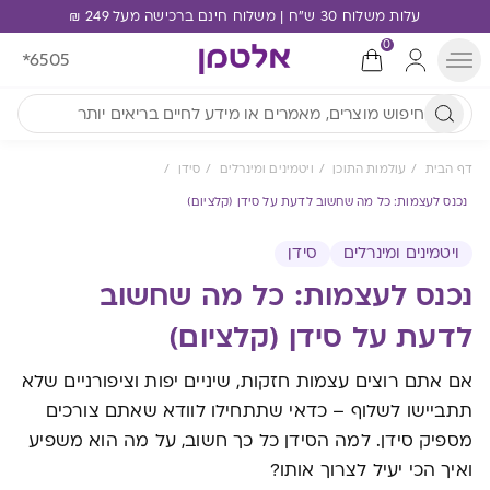
עלות משלוח 30 ש"ח | משלוח חינם ברכישה מעל 249 ₪
0
*6505
דף הבית
עולמות התוכן
ויטמינים ומינרלים
סידן
נכנס לעצמות: כל מה שחשוב לדעת על סידן (קלציום)
ויטמינים ומינרלים
סידן
נכנס לעצמות: כל מה שחשוב
לדעת על סידן (קלציום)
אם אתם רוצים עצמות חזקות, שיניים יפות וציפורניים שלא
תתביישו לשלוף – כדאי שתתחילו לוודא שאתם צורכים
מספיק סידן. למה הסידן כל כך חשוב, על מה הוא משפיע
ואיך הכי יעיל לצרוך אותו?