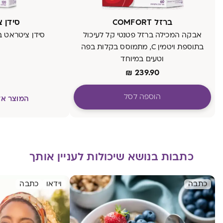
ברזל COMFORT
סידן 
אבקה המכילה ברזל פטנטי קל לעיכול
סידן ציטראט בת
בתוספת ויטמין C, מתמוסס בקלות בפה
וטעים במיוחד
₪
239.90
הוספה לסל
המוצר אז
כתבות בנושא שיכולות לעניין אותך
כתבה
וידאו
כתבה