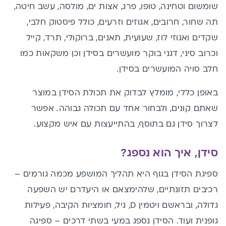
שומשום וטחינה, טופו, פרג, אצות ים, מולסה, עשב חיטה,
תה שחור, חרובים, אגוזים וזרעים, כולל פיסטוק חלבי,
שקדים ואגוזי לוז, שעועית, תאנים, ברוקולי, תרד, קייל
וכרוב סיני, דגני בוקר מועשרים בסידן וכן משקאות כמו
חלב סויה המועשרים בסידן.
באופן כללי, מומלץ לבדוק את תכולת הסידן במוצר
שאתם קונים, ולבחור אחד עם תכולה גבוהה. אפשר
לצרוך סידן גם בתוסף, בהתייעצות עם איש מקצוע.
סידן, איך הוא נספג?
ספיגת הסידן בגוף היא תהליך המושפע מכמה גורמים –
רכיבים תזונתיים, שלהימצאם או היעדרם יש השפעה
גדולה, ובראשם
ויטמין D
, גיל, חומציות הקיבה, פעילות
גופנית ועוד. הסידן נספג במעי בשתי דרכים – ספיגה