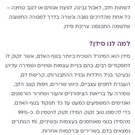
לשתות חלב, לאכול גבינה, לפצח אגוזים או לנגב טחינה –
כל אחת מהדרכים טובה וכשרה בדרך למטרה החשובה
שלשמה התכנסנו: צריכת סידן.
למה לנו סידן?
סידן הוא המינרל השכיח ביותר בגוף האדם, אשר זקוק לו
לתפקודים רבים, בהם בניית עצמות ושיניים ושמירה עליהן
(בעיקר בגיל הילדות ובגיל ההתבגרות), קרישת דם,
העברת דחפים עצביים, כיווץ שרירים, ויסות קצב הלב,
שמירה על בריאות הציפורניים והעור ושחרור הורמונים
ואנזימים המשפיעים כמעט על כל תפקוד בגוף האדם.
כדי להיספג טוב זקוק הסידן זקוק לויטמין D. כ-99%
מהסידן בגוף מאוחסנים בעצמות ובשיניים, 1% הנותרים
נמצאים בדם, בשרירים וברקמות אחרות.