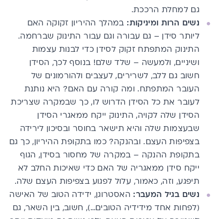
גם למחלת הרככת.
נשים הרות ומיניקות:
במהלך ההיריון זקוקה האם
ליותר סידן – גם עבורה וגם עבור התינוק שברחמה.
התינוק המתפתח זקוק לסידן כדי לבנות עצמות
ושיניים, ולמעשה – שלד שלם! בנוסף לכך, הסידן
חשוב גם ללב, לשרירים, לעצבים ולהורמונים של
העובר המתפתח. ומה קורה עם האם? היא נותנת
לעובר את כל הסידן הדרוש לו, כך שבמקרה שצריכת
הסידן שלה לקויה, התינוק ייקח ממאגרי הסידן
שבעצמות שלה והיא תישאר בחוסר ובסיכון לירידה
בצפיפות העצם. ובהנקה? כמו בתקופת ההיריון, כך גם
בתקופת ההנקה – במקרה של מחסור בסידן, הגוף
ייקח סידן ממאגריה של האם כדי שאיכות החלב לא
תיפגע, וזה, כאמור, עלול לפגוע בצפיפות העצם שלה.
נשים בגיל המעבר:
האסטרוגן, ידידה הטוב של האישה
(לפחות אחד מידידיה הטובים…), חשוב, בין השאר, גם