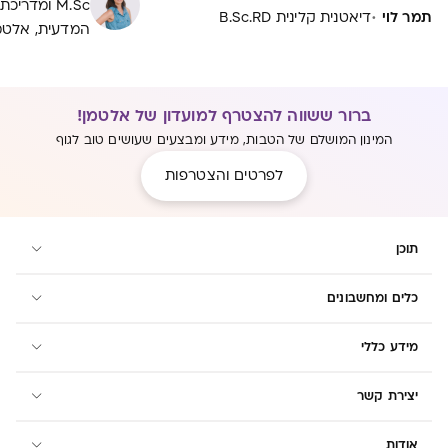
שלנו משפיע באופן מובהק על
M.Sc ומדר
·
תמר לוי
דיאטנית קלינית B.Sc.RD
התסמינים. שינויים קטנים בהרגלי התזונה
המדעית, אלטמ
יכולים לעשות הבדל גדול בהתמודדות
עם הצרבת. אז איך אפשר לחמוק
מתחושת הצריבה?
ברור ששווה להצטרף למועדון של אלטמן!
המינון המושלם של הטבות, מידע ומבצעים שעושים טוב לגוף
לפרטים והצטרפות
תוכן
כלים ומחשבונים
מידע כללי
יצירת קשר
אודות