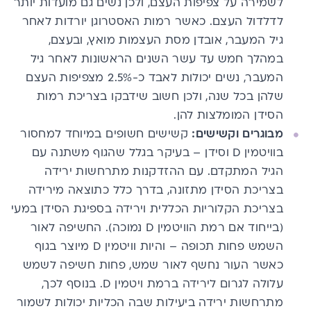
לשמירה על צפיפות העצם, ולכן נשים גם מועדות יותר
לדלדול העצם. כאשר רמות האסטרוגן יורדות לאחר
גיל המעבר, אובדן מסת העצמות מואץ, ובעצם,
במהלך חמש עד עשר השנים הראשונות לאחר גיל
המעבר, נשים יכולות לאבד כ-2.5% מצפיפות העצם
שלהן בכל שנה, ולכן חשוב שידבקו בצריכת רמות
הסידן המומלצות להן.
מבוגרים וקשישים:
קשישים חשופים במיוחד למחסור
בוויטמין D וסידן – בעיקר בגלל שהגוף משתנה עם
הגיל המתקדם. עם ההזדקנות מתרחשות ירידה
בצריכת הסידן מתזונה, בדרך כלל כתוצאה מירידה
בצריכת הקלוריות הכללית וירידה בספיגת הסידן במעי
(בייחוד אם רמת הוויטמין D נמוכה). החשיפה לאור
השמש פחות תכופה – והיות וויטמין D מיוצר בגוף
כאשר העור נחשף לאור שמש, פחות חשיפה לשמש
עלולה לגרום לירידה ברמת ויטמין D. בנוסף לכך,
מתרחשות ירידה ביעילות שבה הכליות יכולות לשמור