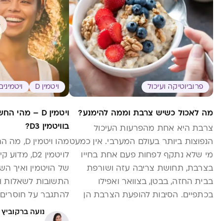
פרוביוטיקה ועיכול
ויטמין D
ויטמינים
מה לאכול כשיש צרבת וממה להימנע?
ויטמין D – מהי
בוויטמין D3?
צרבת היא אחת מהפרעות העיכול
הנפוצות ביותר בעולם המערבי. אין כמעט
מי שלא נתקף לפחות פעם אחת בחייו
לויטמין D2, מ
בצרבת, תחושת צריבה עזה ושורפת
של הויטמין ואיך ה
בבית החזה, בבטן, בצוואר ואפילו
התשובות לשאלות וג
בכתפיים. הסיבות להופעת הצרבת הן
להתגבר על חוסרים
רבות וכיום אנו יודעים כי אורח החיים
נועה ברקוביץ