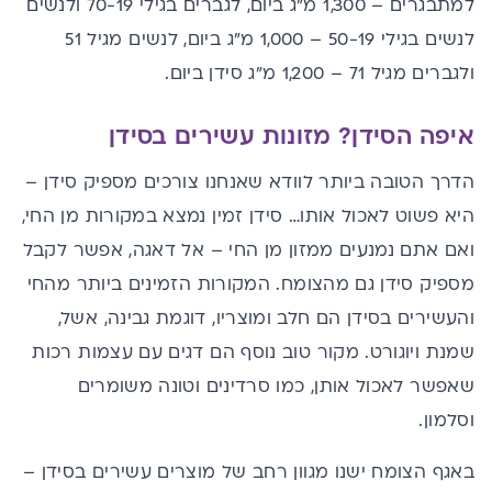
למתבגרים – 1,300 מ"ג ביום, לגברים בגילי 70-19 ולנשים
לנשים בגילי 50-19 – 1,000 מ"ג ביום, לנשים מגיל 51
ולגברים מגיל 71 – 1,200 מ"ג סידן ביום.
איפה הסידן? מזונות עשירים בסידן
הדרך הטובה ביותר לוודא שאנחנו צורכים מספיק סידן –
היא פשוט לאכול אותו… סידן זמין נמצא במקורות מן החי,
ואם אתם נמנעים ממזון מן החי – אל דאגה, אפשר לקבל
מספיק סידן גם מהצומח. המקורות הזמינים ביותר מהחי
והעשירים בסידן הם חלב ומוצריו, דוגמת גבינה, אשל,
שמנת ויוגורט. מקור טוב נוסף הם דגים עם עצמות רכות
שאפשר לאכול אותן, כמו סרדינים וטונה משומרים
וסלמון.
באגף הצומח ישנו מגוון רחב של מוצרים עשירים בסידן –