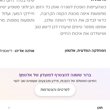
שינוי בסדר היום האנ
כשהעייפות הופכת לשגרה ואתן כל הזמן
הביולוגי משפיע ישיר
מחפשות איפה מכונת הקפה הקרובה,
חיידקי המעי, ועלול
כדאי לבדוק את הרגלי השינה שלכן.
ותופעות נוספות. מה
אספנו מספר טיפים שיעזרו לכן לישון טוב
ושישדרגו את איכות החיים
·
המחלקה המדעית, אלטמן
אולגה אליהו
דיאטנית קלינ
ברור ששווה להצטרף למועדון של אלטמן!
המינון המושלם של הטבות, מידע ומבצעים שעושים טוב לגוף
לפרטים והצטרפות
תוכן