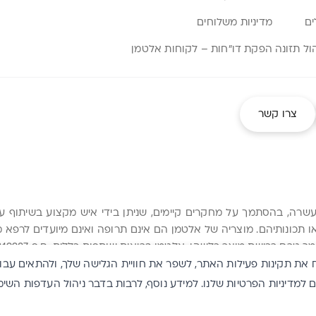
ים
מדיניות משלוחים
הפקת דו”חות – לקוחות אלטמן
צרו קשר
העשרה, בהסתמך על מחקרים קיימים, שניתן בידי איש מקצוע בשיתוף 
ו תכונותיהם. מוצריה של אלטמן הם אינם תרופה ואינם מיועדים לרפ
. אלטמן בריאות שותפות כללית, ח.פ 540219987. משה אביב 2 ת.ד 760 אור יהודה 6025603
יות (Cookies) על מנת להבטיח את תקינות פעילות האתר, לשפר את חוויית הגלישה שלך, ולהת
דיניות הפרטיות שלנו. למידע נוסף, לרבות בדבר ניהול העדפות השימוש 