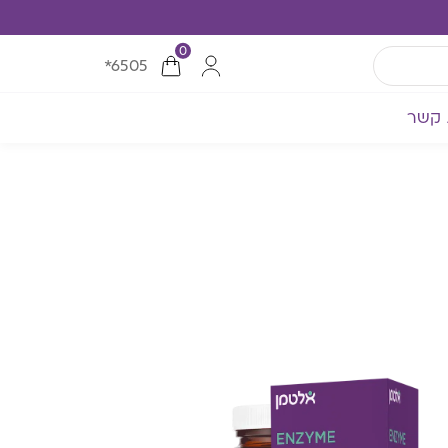
0
*6505
 קשר