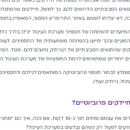
אנושיים ישנה אוכלוסייה מגוונת של חיידקים, כאשר זנים מסו
אים הסביבתיים הדרושים להם. כך למשל, חיידקים שהסתגלו 
, לא יצליחו לשגשג באזור התריסריון הסמוך, המאופיין בחומצ
 המיועדים להפחתה של תסמיני מערכת העיכול
יכילו בדרך כלל
המעיים ובכך יסייעו בהפחתה משמעותית של התסמינים. לעומ
קים שהתנאים הסביבתיים של הנרתיק נחוצים להם. מנגד,
הפרו
ם ייחודיים שמתאימים לרמת החומציות של מערכת העיכול הצ
ומלץ לבחור תוספי פרוביוטיקה המותאמים לגילכם ולתסמינ
ול, נרתיק ועוד).
יידקים פרוביוטיים?
חיידקים חיים מכפילים את עצמם ומתים תוך כ-10 דקות.
ודעים לפעול רק כשהם נבלעים במערכת העיכול?