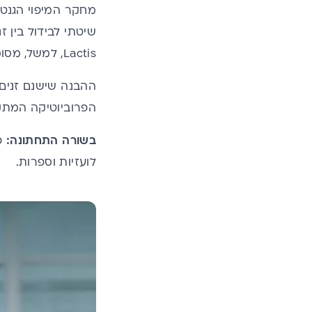
מחקר המיפוי הגנטי 
Lactis, למשל, מסומן BI-04 וכך אנחנו יודעים שזהו זן מזוהה ומוכר.
ההבנה שישנם זנים
הפרוביוטיקה
המתקד
בשורה התחתונה:
פר
לועזיות וספרות.