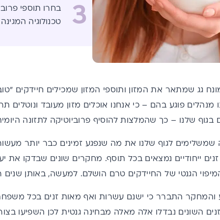
3
בחרו תוספי פרוב
טכנולוגיה המגינה
ונח גג שמתאר את המזון ותוספי המזון שמכילים חיידקים "טובי
 מנהלים פוגע בהם – כי אנחנו אוכלים מזון מעובד ונוטלים ת
ם בגוף שלנו – כך שהמלצות להוסיף פרוביוטיקה לתזונה היומי
 שמשלימים לגוף שלנו את מה שנפגע זמינים כבר יותר מעשו
 זנים ייחודיים נמצאים בכל תוסף. מחקרים שונים שבדקו את י
יפוי הגנטי של החיידקים טרם הושלם. למעשה, באותן שנים ר
והמחקר התברר כי ישנם עשרות ואף מאות זנים בכל משפחת ח
נים השונים נבדלו אלה מאלה מבחינה גנטית לכן השפיעו בצורו