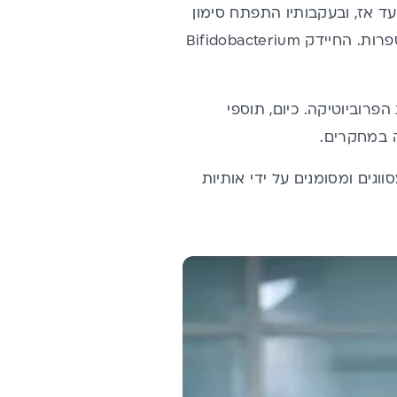
עד אז, ובעקבותיו התפתח סימון
שיטתי לבידול בין זני חיידקים שונים מאותה משפחה, באמצעות אותיות לועזיות וספרות. החיידק Bifidobacterium
פרוביוטיקה. כיום,
תוספי
 במחקרים.
וגים ומסומנים על ידי אותיות