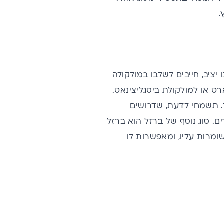
.
יציב, חייבים לשלבו במולקולה
ט או למולקולת ביסגליצינאט.
ל. תשמחי לדעת, שדרושים
רזל אחרים. סוג נוסף של ברזל הוא ברזל
החדשה ביותר. בצורה זו, הברזל עטוף ב-4 שכבות השומרות עליו, ומאפשרות לו