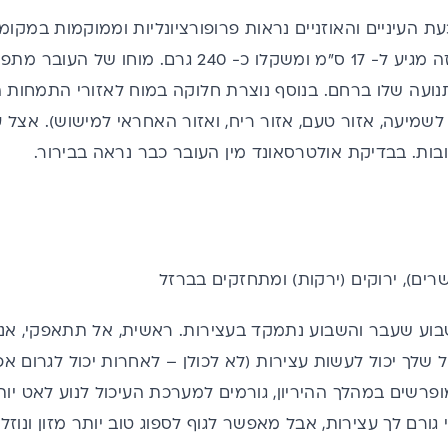
ת העיניים והאוזניים נראות פרופורציונליות וממוקמות במקומ
של העובר בשבוע זה מגיע ל- 17 ס"מ ומשקלו כ- 240 
ועה שלו ברחם. בנוסף נוצרת חלוקה במוח לאזורי התמחות ה
ר לשמיעה, אזור טעם, אזור ריח, ואזור האחראי למישוש). אצל
ובות. בבדיקת אולטרסאונד מין העובר כבר נראה בבירור.
רים), ירוקים (ירקות) ומתחזקים בברזל
בוע שעבר
והשבוע נתמקד בעצירות. ראשית, אל תתאפקי, אנחנ
זל שלך יכול לעשות
עצירות
(לא לכולן – לאחרות יכול לגרום אפ
ופרשים במהלך ההיריון, גורמים למערכת העיכול לנוע לאט יו
י גורם לך עצירות, אבל מאפשר לגוף לספוג טוב יותר מזון ונו