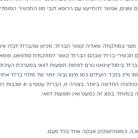
ים שונים, אפשר להתייעץ עם הרופא לגבי סוג התכשיר המומלץ
וי במולקולה שאליה קשור הברזל. מכיוון שהברזל לבדו אינו 
מים תכשירי ברזל שבהם הברזל קשור למולקולת סולפאט, פומאר
רזל ביסגליצינאט גורם לפחות תופעות לוואי במערכת העיכו
מינונים נמוכים כמו 30 מ"ג בלבד היעילים כמו מינון גבוה יותר של מלחי ב
סוכרוזומלי – זו הטכנולוגיה 
 במיוחד. בסוג זה כמעט ואין תופעות לוואי.
פא.ה. כמוסה/שקיק אבקה אחד בכל פעם.