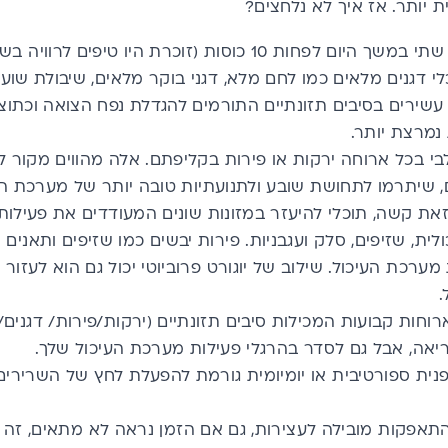
ת יותר. אז איך לא נלחצים?
שתי במשך היום לפחות 10 כוסות (זוכרת היו
טיפים לרוויה בשבו
י דגנים מלאים כמו לחם מלא, דגני בוקר מלאים, שיבולת שוע
ת עשירים בסיבים תזונתיים התורמים להגדלת נפח הצואה וכת
נמרצת יותר.
י בכל ארוחה ירקות או פירות בקליפתם. אלה מהווים מקור ל
ם, שיתרמו לתחושת שובע ולתנועתיות טובה יותר של מערכת הע
ת קשה, תוכלי להיעזר במזונות שונים המעודדים את פעילות 
לית, שזיפים, סלק ועגבניות. פירות יבשים כמו שזיפים ותאנים
ערכת העיכול. שילוב של יוגורט פרוביוטי יכול גם הוא לעזור
.
וחות קבועות המכילות סיבים תזונתיים (ירקות/פירות/ דגנים/ ק
ריאה, אבל גם לסדר בהרגלי פעילות מערכת העיכול שלך.
פנית ספורטיבית או יומיומית גורמת להפעלת לחץ של השרירי
אפקות מובילה לעצירות, גם אם הזמן נראה לא מתאים, זה ג