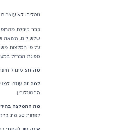
נוטלים: לא עוצרים
כבר קיבלת מהרופא.
שלשולים. הצואה שחו
ספיגת הברזל במעי 
מה זה:
מינרל חיוני
למה זה עוזר:
למניע
ההמוגלובין.
מה ההמלצה בהיריון
לפחות 30 מ"ג ברזל בשילוב עם תזונה עשירה בברזל ובוויטמין C החל בשליש הראשון.
איזה סוג לקחת:
בהת