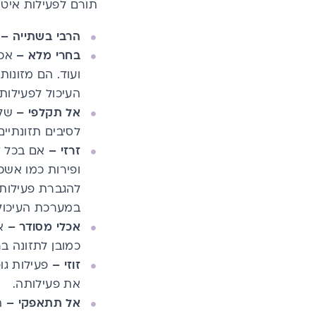
תורם לפעילות איטי
הרבי בשתייה –
בחרי מלא –
אכל
ועוד. הם מזונו
העיכול לפעילות 
אל תקלפי –
שלב
לסיבים תזונתיי
זרזי –
אם בכל זא
ופירות כמו אשכו
להגברת פעילות מ
במערכת העיכול
אכלי מסודר
–
אר
כמובן לתזונה ב
זוזי –
פעילות גו
את פעילותה.
אל תתאפקי –
הת