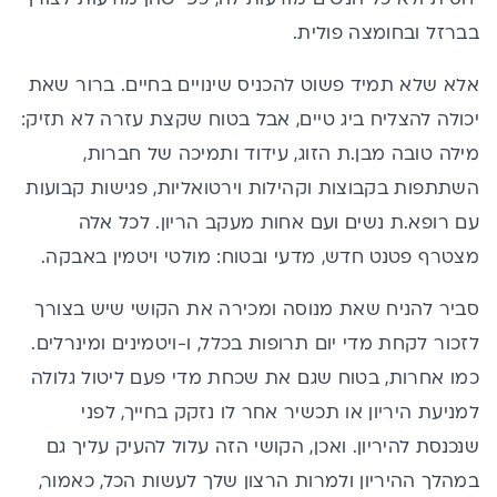
בברזל ובחומצה פולית.
אלא שלא תמיד פשוט להכניס שינויים בחיים. ברור שאת
יכולה להצליח ביג טיים, אבל בטוח שקצת עזרה לא תזיק:
מילה טובה מבן.ת הזוג, עידוד ותמיכה של חברות,
השתתפות בקבוצות וקהילות וירטואליות, פגישות קבועות
עם רופא.ת נשים ועם אחות מעקב הריון. לכל אלה
מצטרף פטנט חדש, מדעי ובטוח: מולטי ויטמין באבקה.
סביר להניח שאת מנוסה ומכירה את הקושי שיש בצורך
לזכור לקחת מדי יום תרופות בכלל, ו-ויטמינים ומינרלים.
כמו אחרות, בטוח שגם את שכחת מדי פעם ליטול גלולה
למניעת היריון או תכשיר אחר לו נזקק בחייך, לפני
שנכנסת להיריון. ואכן, הקושי הזה עלול להעיק עליך גם
במהלך ההיריון ולמרות הרצון שלך לעשות הכל, כאמור,