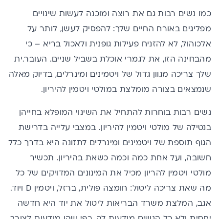
כמו נשים רבות גם את רוצה ומוכנה לעשות שינויים
מפליגים באורח החיים שלך: להפסיק לעשן, לותר על
אלכוהול, לא להזניח פעילות גופנית ולאכול בריא – כי
מהבחינה הזו, את לגמרי אוכלת בשביל שניים. העובר.ית
שלך צריכה מגוון גדול של ויטמינים ומינרלים, בדיוק מאלה
שנמצאים בצורה מומלצת במולטי ויטמין להיריון.
נשים רבות בוחרות להתחיל את השינוי המופלא בחייהן
בנטילה של מולטי ויטמין להיריון. במצבי עלייה בדרישת
הגוף תוספת של
ויטמינים
ומינרלים לתזונה היא בדרך כלל
חשובה, ועל אחת כמה וכמה כשאת בהיריון. תכשיר
מולטי ויטמין להריון מכיל את המינונים המדויקים של כל
מה שאת צריכה ליטול:
חומצה פולית
,
ברזל
,
ויטמין D
ויוד.
אגב,
המלצת משרד הבריאות
ליטול את יוד היא חדשה
יחסית ולא כל הנשים מודעות לה, כפי שהן מודעות לצורך