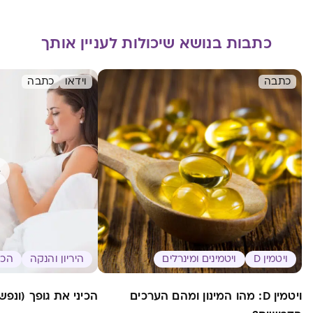
כתבות בנושא שיכולות לעניין אותך
כתבה
וידאו
כתבה
ויטמין D
ויטמינים ומינרלים
היריון והנקה
הכנ
ויטמין D: מהו המינון ומהם הערכים
הכיני את גופך (ונפשך