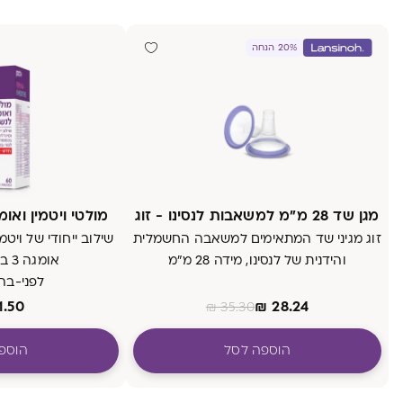
20% הנחה
מגן שד 28 מ״מ למשאבות לנסינו - זוג
מולטי ויטמין ואומגה 3 לנשים ב
זוג מגיני שד המתאימים למשאבה החשמלית
שילוב ייחודי של ויטמ
והידנית של לנסינו, מידה 28 מ״מ
אומגה 3 בכמוסה אחת
לפני-בהר
חדש - בכ
1.50
₪
28.24
₪
35.30
הוספה לסל
הוספ