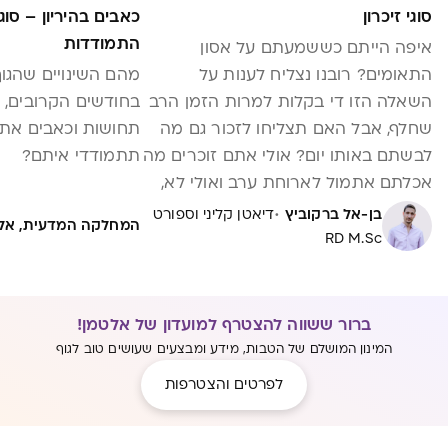
סוגי זיכרון
כאבים בהיריון – סוג
התמודדות
איפה הייתם כששמעתם על אסון
התאומים? רובנו נצליח לענות על
מהם השינויים שהגוף
השאלה הזו די בקלות למרות הזמן הרב
בחודשים הקרובים, א
שחלף, אבל האם תצליחו לזכור גם מה
תחושות וכאבים את 
לבשתם באותו יום? אולי אתם זוכרים מה
תתמודדי איתם?
אכלתם אתמול לארוחת ערב ואולי לא,
אבל אתם בטח זוכרים את המנה
·
בן-אל ברקוביץ
דיאטן קליני וספורט
המחלקה המדעית, אל
המצוינת שהזמנתם כשהייתם במסעדה
RD M.Sc
החביבה עליכם. אז למה אנחנו זוכרים
רק חלק? הסיבה לשוני נעוצה בסוגי
הזיכרון ובמאגרי הזיכרון השונים שבמוחנו
ברור ששווה להצטרף למועדון של אלטמן!
ובדרך בה אנו הופכים פרטי מידע
המינון המושלם של הטבות, מידע ומבצעים שעושים טוב לגוף
אקראיים לזיכרונות.
לפרטים והצטרפות