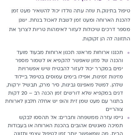
טיפול ב​תינוק.ת שזה עתה נולדו​​ ​יכול להשאיר מעט זמן
להכנת הארוחה​ ומעט זמן לשבת לאכול בנחת​. ישנן
מספר ​דרכים שיכולות לעזור​ ​ל​א​י​מהות טריות ​לצרוך​ את
התזונה לה הן זקוקות.
תכננו ארוחות מראש: תכנון ארוחות מבעוד מועד ​
והכנה של מזון שאפשר להקפיא או לשמור מספר
ימים במקרר ​יכול לעזור להבטיח שיש אפשרויות
מזינות זמינות, אפילו בימים עמוסים בטיפול ביילוד
שלהן.​ למשל מאפינס גבינות, סיר מרק, תבשיל ירקות,
דגים במקפיא שלא דורשים זמן הכנה רב – 20 דקות
בתנור עם מעט שמן זית והופ יש אחלה חלבון לארוחת
צוהריים
גייסו עזרה ממשפחה וחברים: אל תהססו לבקש
תמיכה מאנשים אהובים בהכנת הארוחה או בעבודות
הבית, מה שמאפשר יותר זמן לטיפול עצמי ותזונה