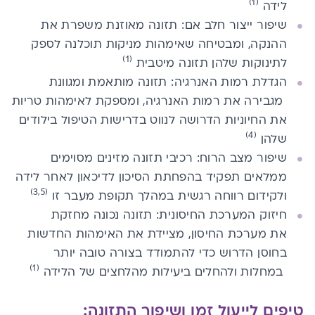
(1)
לידה
שיפור ייצור חלב אם: תזונה מאוזנת משפרת את
ההנקה, ומבטיחה שא​י​מהות מניקות ​תוכלנה​ לספק
(1)
לתינוקות שלהן תזונה מיטבית
הגדלת רמות האנרגיה: תזונה ​מותאמת ומגוונת​
מגבירה את רמות האנרגיה, ומספקת לא​י​מהות טריות
את החיוניות הדרושה לנווט בדרישות הטיפול בילודים
(4)
שלהן
שיפור מצב הרוח: ​רכיבי תזונה​ מזינים מסוימים
ממלאים תפקיד בהפחתת הסיכון לדיכאון לאחר לידה
(3,5)
ולקידום רווחה רגשית במהלך תקופת מעבר זו
חיזוק המערכת החיסונית: תזונה נכונה מחזקת
את
מערכת החיסון
, מציידת את הא​י​מהות החדשות
בחוסן הדרוש כדי לה​תמודד בצורה טובה יותר​
(1)
במחלות ולהחלים ביעילות מהלחצים של הלידה
טיפים
​לייעול ​
זמן ו
שיפור ה
תזונה: