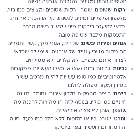
חטיפים נוחים ומזינים להגברת אנרגיה זמינה
ירקות שטופים
: שמרו ירקות שטופים וקצוצים כמו גזר,
מלפפון ופלפלים זמינים לנשנוש קל או הכנת ארוחה.​
כדאי להיעזר בירקות מיני שלא דורשים הרבה
התעסקות מלבד שטיפה טובה
אגוזים ופירות יבשים
: שקדים, אגוזי מלך, קשיו ותמרים
הם מקור משביע ונייד של אנרגיה. שימי לב שכדאי
לצרוך אותם טבעיים, לא קלויים ולא ממולחים
גבינות
: גבינות ​רזות (5%)​ או כאלו העשויות ממקורות
אלטרנטיביים כמו טופו עשויות להיות מרכיב עשיר
בסידן​ ומקור מעולה לחלבון
ביצים
: ביצים מספקות חלבון איכותי וחומרי תזונה
חיוניים כמו כולין, בנוסף לזה הן מהירות להכנה מה
שהופך אותן לאופציה אידיאלית
יוגורט
: יוגורט ביו או חלופות ללא חלב כמו מעדן סויה
יהוו מזון זמין ועשיר ב
פרוביוטיקה