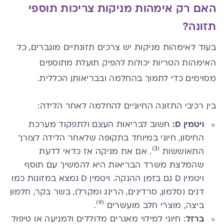
האם רק א
​י​
מהות מניקות צריכות תוספי
תזונה​
?
בעוד לא
י
מהות מניקות יש צרכים תזונתיים מוגברים, כל
הא
י
מהות ה
טריות
יכולות להפיק תועלת מתוספים
מסוימים כדי לתמוך בהחלמה ובבריאותן הכללית.
בין רכיבי התזונה החיוניים להחלמה לאחר הלידה:
ויטמין D
:
חשוב לבריאות העצם ולתפקוד ​מערכת ​
החיסון, חיוני במיוחד בתקופה שלאחר הלידה ​לצורך
(3)
התאוששות​
.​ אם את מניקה אז כדאי לדעת
שהמלצת משרד הבריאות היא להמשיך עם תוסף
ויטמין D גם בזמן ההנקה​. ויטמין D נמצא במזונות כמו
דגים (סלמון, סרדינים, הרינג ומקרל), בשר בקר, חלמון
(9)
ביצה, מוצרי חלב מועשרים
.
ברזל
: חיוני למילוי מאגרים מדוללים ולמניעה או טיפול