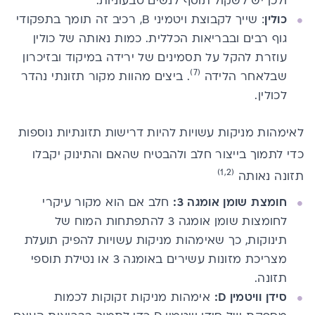
ולכן ​יש לשקול תוסף ל​נשים טבעוניות.
כולין
: ​שייך לקבוצת ויטמיני B, רכיב זה ​תומך בתפקודי
גוף רבים ובבריאות הכללית. כמות נאותה של כולין
עוזרת להקל על ​תסמינים​ של ירידה במיקוד ובזיכרון
(7)
שבלאחר הלידה
.​ ביצים מהוות מקור תזונתי נהדר
לכולין.
לא​י​מהות מניקות עשויות להיות דרישות תזונתיות נוספות
כדי לתמוך בייצור חלב ולהבטיח שהאם והתינוק יקבלו
(1,2)
תזונה נאותה
חומצת שומן אומגה 3:
חלב אם הוא מקור עיקרי
לחומצות שומן
אומגה 3
להתפתחות המוח של
תינוקות, כך שא​י​מהות מניקות עשויות להפיק תועלת
מצריכת מזונות עשירים באומגה 3 או נטילת תוספי ​
תזונה​.
סידן
וויטמין D:
א​י​מהות מניקות זקוקות לכמות