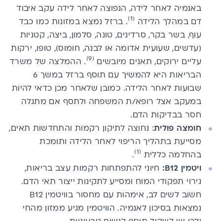
באנמיה לאחר לידה, הנפוצה לאחר לידה עקב איבוד
(1)
דם במהלך הלידה
.​ ​​ברזל נמצא במזונות כמו כבד
עוף, בשר בקר, סרדינים, טונה, סלמון, ביצה, קטניות
(עדשים, שעועית אדומה או לבנה, חומוס), טופו, ירקות
(9)
עליים ירוקים, תאנים מיובשים
. ההמלצה של משרד
הבריאות היא להמשיך עם תוסף ברזל במשך 6
שבועות לאחר הלידה. כמובן שלאחר מכן כדאי להיות
במעקב אצל רופא/ת המשפחה ולתסף אם מתגלה
חסר בבדיקות הדם.
חומצה פולית
: נחוצה לתיקון רקמות והתחדשות תאים,
מסייעת בתהליך הריפוי לאחר הלידה ותומכת
(1)
בהחלמה כללית
.
ויטמין B12
​:
חיוני להתפתחות רקמות עצב בריאות,
גירוי תפקודי המוח ומסייע לתקינות ייצור תאי הדם.
חשוב לשים לב, א​י​מהות עם מחסור בוויטמין​ B12​ ​
נמצאות​ ​בסיכון ​לאנמיה. הו​ו​יטמין מגיע מ​מזון מ​החי