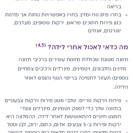
בריאה
בחרו מזון נוח ומזין: בחרו באפשרויות נוחות אך מזינות
כגון פירות חתוכים מראש, ירקות שטופים​,​​ ​מעדנים​,
יוגורטים, אגוזים​
(4,5)
מה כדאי לאכול אחרי לידה?
תזונה ​מגוו​נת​ ​שכולל​ת מזונות עשירים ב​רכיבי תזונה​
מזינים​ (
חלבונים
,
ויטמינים
,
מינרלים
ורכיבים צמחיים
נוספים)​ ​תעזור ​​לתמיכה ב​ריפוי הגוף והנפש לאחר
הלידה.
פירות וירקות טריים: שלב​י​ מגוון פירות וירקות צבעוניים
בתזונה שלך כדי לספק ויטמינים, מינרלים
ונוגדי
חמצון
חיוניים להתאוששות לאחר לידה.​ ההמלצה היא
ירקות ופירות ב-5 צבעים: אדום, כתום, ירוק, לבן וסגול
דגנים מלאים: בחר​י​ דגנים מלאים כמו כוסמת, קינואה