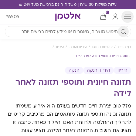
עלות משלוח 30 ש"ח | משלוח חינם ברכישה מעל 249 ₪
0
*6505
דף הבית
עולמות התוכן
היריון והנקה
היריון
תזונה חיונית ותוספי ​תזונה ​לאחר לידה
היריון
היריון והנקה
הנקה
תזונה חיונית ותוספי ​תזונה ​לאחר
לידה
​​​מזל טוב יצירת חיים חדשים בעולם היא אירוע משמח!
תזונה נכונה ותוספי ​​תזונה​​ ​​מותאמים​​ הם מרכיבים קריטיים
לתהליך ההחלמה ולרווחת האם והיילוד כאחד. כתבה זו
תציג את חשיבות התזונה לאחר ​​ה​​לידה, תציע עצות