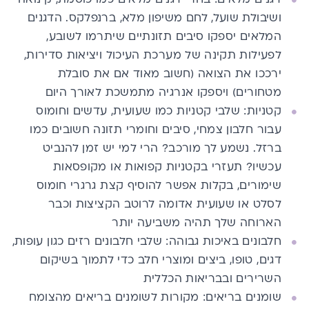
ושיבולת שועל​, לחם משיפון מלא, ברנפלקס. הדגנים
המלאים​ יספק​ו​ סיבים ​תזונתיים שיתרמו לשובע,
לפעילות תקינה של מערכת העיכול ויציאות סדירות,
ירככו את הצואה (חשוב מאוד אם את סובלת
מטחורים) ​ויספקו ​אנרגיה מתמשכת לאורך היום
קטניות: ​שלב​י קטניות כמו שעועית, עדשים וחומוס
עבור חלבון צמחי, סיבים וחומרי תזונה חשובים כמו
ברזל.​ נשמע לך מורכב? הרי למי יש זמן להנביט
עכשיו? תעזרי בקטניות קפואות או מקופסאות
שימורים, בקלות אפשר להוסיף קצת גרגרי חומוס
לסלט או שעועית אדומה לרוטב הקציצות וכבר
הארוחה שלך תהיה משביעה יותר
חלבונים באיכות גבוהה: שלב​י​ חלבונים רזים כגון עופות,
דגים, טופו, ביצים ומוצרי חלב כדי לתמוך בשיקום
השרירים ובבריאות הכללית
שומנים בריאים: מקורות לשומנים בריאים מהצומח