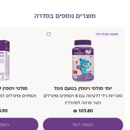
מוצרים נוספים בסדרה
מבצע זוגות: 1+1
יומי מולטי ויטמין בטעם פטל
מולטי ויטמין 9 חודשים בד"צ
סוכריות ג'לי ללעיסה עם 8 ויטמינים ומינרלים
ויטמינים ומינרלים לנ
כשר פרווה למהדרין
5.90
₪
105.80
הוספה לסל
הוספ