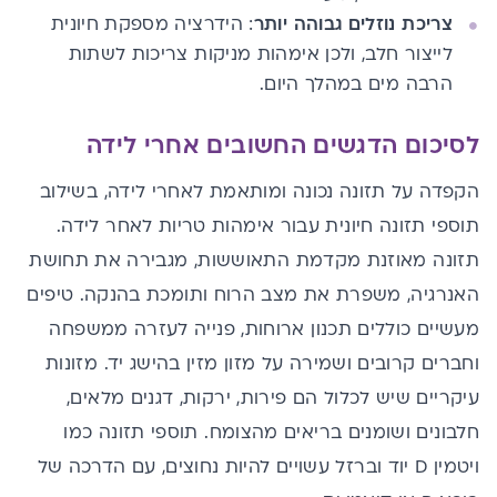
צריכת נוזלים גבוהה יותר
: הידרציה מספקת חיונית
לייצור חלב, ולכן א​י​מהות מניקות צריכות לשתות
הרבה מים במהלך היום.
​לסיכום הדגשים החשובים אחרי לידה
​הקפדה על ​
תזונה נכונה
​ומותאמת לאחרי לידה, בשילוב ​
תוספי
​תזונה​
​חיונית ​
עבור א
​י​
מהות טריות לאחר לידה.
תזונה מאוזנת מקדמת התאוששות, מגבירה
​את תחושת
ה​
אנרגיה, משפרת את מצב הרוח ותומכת בהנקה. טיפים
מעשיים כוללים תכנון ארוחות, פנייה לעזרה
​ ממשפחה
וחברים קרובים​
ושמירה על מזון מזין בהישג יד. מזונות
עיקריים שיש לכלול הם פירות, ירקות, דגנים מלאים,
חלבונים ושומנים בריאים מהצומח. תוספי
​תזונה ​
כמו
ויטמין D
​יוד ו​
ברזל עשויים להיות נחוצים, עם הדרכה של