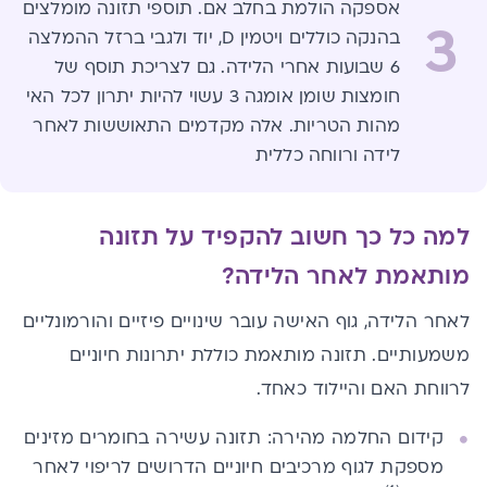
אספקה הולמת בחלב אם. ​תוספי ​תזונה​ ​מומלצים
3
בהנקה כוללים ​ויטמין D,​ יוד​ ​ולגבי ברזל ההמלצה
6 שבועות אחרי הלידה. ​​גם לצריכת תוסף של
חומצות שומן אומגה 3 ​עשוי להיות יתרון​ לכל הא​י​
מהות הטריות​. אלה ​מקדמים התאוששות לאחר
לידה ורווחה כללית
למה כל כך חשוב להקפיד על תזונה
מותאמת ​לאחר ​ה​לידה​?​
לאחר הלידה, גוף האישה עובר שינויים פיזיים והורמונליים
משמעותיים. תזונה ​מותאמת​ כוללת יתרונות חיוניים
לרווחת האם והיילוד כאחד.
קידום החלמה מהירה: תזונה עשירה בחומרים מזינים
מספקת לגוף מרכיבים חיוניים הדרושים לריפוי לאחר