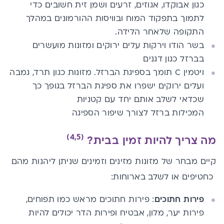
כגון אבוקדו, אגוזים, זרעים ושמן זית ​חשובים ​כדי
לתמוך בתפקוד המוח ובוויסות ההורמונים במהלך
התקופה שלאחר הלידה.
בשר ​הודו ​​ו​ירקות עלים ירוקים ומזונות מועשרים
בברזל כגון דגנים
ויטמין C
תומך בספיגת הברזל. מזונות כגון תרד, גמבה
ועלים ירוקים ישפרו את ספיגת הברזל בגופך​ כך
שכדאי לשלב אותם יחד עם קטניות
המכילות
ברזל
לצורך שיפור הספיגה​
(4,5)
מה צריך להיות זמין בבית?
קיים מבחר של מזונות מזינים וזמינים שניתן ליהנות מה​ם​
כחטיפים או לשלב בארוחות:
פירות חתוכים
: פירות חתוכים מראש כמו תפוחים,
פירות יער, מלו​ן​, אבטיח ופירות הדר יכולים להיות