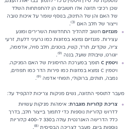
מספקת של סידן וויטמין D כדי לתמוך בבריאות העצם,
שכן רכיבי תזונה אלו חשובים הן להתפתחות השלד
של האם והן של התינוק, בנוסף שומר על איכות טובה
(3)
וייצור של חלב האם
.
מגנזיום
חשוב לתהליך התחדשות השרירים ומונע ​​
עצירות. מגנזיום נמצא במזונות כמו גרעיני דלעת,
זרעי
צ'יה
, שקדים, תרד, קשיו, בוטנים, חלב סויה, אדממה,
(9)
יוגורט, שיבולת שועל, בננה
.
ויטמין C
תומך במערכת החיסונית של האם ​​המניקה.
ויטמין C נמצא במזונות כמו פירות הדר כמו תפוזים,
(9)
גמבה, תותים, ברוקולי, תפוחי אדמה
.
מעבר לתוספי התזונה, נשים מניקות צריכות להקפיד על:
צריכת קלוריות מוגברת
: אימהות מניקות עשויות
לדרוש קלוריות נוספות כדי לתמוך בייצור חלב, בדרך
כלל ​הדרישה האנרגטית עולה ​ב330 ל-400 קלוריות
(8)
נוספות ביום, מעבר לצריכה הבסיסית
.