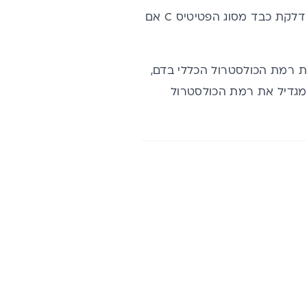
מחקר אחר הדגים כי נטילת כלורלה במינון מסוים למשך 12 שבועות מסייע בריפוי דלקת כבד מסוג הפטיטיס C אם
 כלורלה במשך 4 שבועות מפחיתה את רמת הכולסטרול הכללי בדם,
ול ה"רע " (LDL) או מגדיל את רמת הכולסטרול