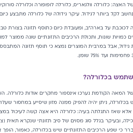
ועים 3 זנים של האצה: כלורלה וולגאריס, כלורלה לופופורה וכלורלה סור
נחשב לקל ביותר לגידול. עיקר גידולה של כלורלה מתבצע כיום ב
ה לכוכבת על בארה"ב, ומעובדת כיום כתוסף תזונה בצורת טבלי
ם כמויות שונות, ותכולת הרכיבים התזונתיים שונה ממוצר למו
 גידול, אבל במרבית המוצרים נמצא כי תוסף תזונה המתבסס ע
שתמש בכלורלה?
ל משנות ה-50 של המאה הקודמת נערכו אינספור מחקרים אודות כלורלה
 בכלורלה, ניתן יהיה להפיק ממנה מזון שיסייע במחסור שעלו
 אלא שאז התגלתה בעיה: כלורלה היא אצה קשה לעיכול במצב
לה, ובעיקר בגלל סוג מסוים של סיב תזונתי שנקרא תאית (צל
 כי שפע הרכיבים התזונתיים שיש בכלורלה, כאמור, הופך א