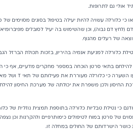
יד אולי גם לתרופות.
כי כלורלה עשויה להיות יעילה בטיפול בסוגים מסוימים של 
דם (לחץ דם גבוה), וכן שהשימוש בה יעיל לסובלים מפיברומי
וצאה של רעלים מהגוף.
טילת כלורלה למניעת
אנמיה בהיריון
, בזכות תכולת הברזל הג
להילחם בתאי סרטן הוכחה במספר מחקרים מדעיים, אף כי המנג
מדענים שונים הביעו השער
 החיסון ולכן משפרת את יכולתה של מערכת החיסון להילחם ב
גם כי נטילת טבליות כלורלה בתוספת תמצית נוזלית של כלו
סוים של סרטן במוח לטיפולים כימותרפיים ולהקרנות וכן נצפ
 כושר הישרדותם של החולים במחלה זו.