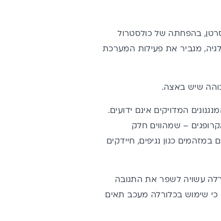
סרטן, בהפחתה של כולסטרול
אלגיה, מגביר את פעילות המערכת
בוהה שיש באצה.
נונים המדויקים אינם ידועים.
ה כי כלורלה מעוררת את פעילותם של תאי T ושל מאקרופגים – שמהווים חלק
מזהמים כגון נגיפים, חיידקים
רלה עשויה לשפר את התגובה
ה כי שימוש בכלורלה מעכב תאים