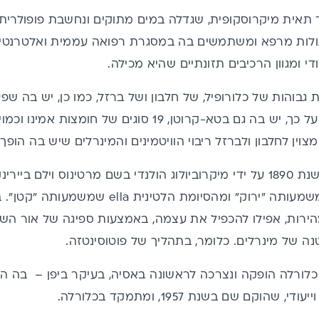
תאית מיקרוסקופית, שגדלה במים מתוקים ונחשבת פופולרית בא
גולות מרפא ומשתמשים בה במסגרת רפואה עממית ואלטרנטיב
י ומגוון הרכיבים תזונתיים שהיא מכילה.
 גבוהות של כלורופיל, של
חלבון
ל כך, יש בה גם בטא-קרוטן, 19 סוגים של
חומצות אמינו
וכמוי
וין לחלבון ולברזל ריבוי הוויטמינים והמינרלים שיש בה הופך
כלורלה התגלתה בשנת 1890 על ידי מיקרוביולוג הולנדי בשם מרטינוס ו
היוונית chloros שמשמעותה "ירוק" ומהסיומת
הירות, אפילו להכפיל את עצמה, באמצעות ספיגה של אור הש
נה של מינרלים. כלומר, בתהליך של פוטוסינטזה.
כלורלה הופקה ונצרכה לראשונה באסיה, בעיקר ביפן – בה ה
שהוקם שם בשנת 1957, ומתמקד בכלורלה.