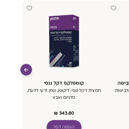
בישה
קומפלקס דקל ננסי
לבישות
תמצית דקל ננסי, ליקופן, שמן זרעי דלעת,
סלניום ואבץ
₪
343.80
הוספה לסל