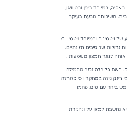
סיה, במיוחד ביפן ובטיוואן,
ית. חשיבותה נובעת בעיקר
ושל ברזל, כמו כן, יש בה שפע של ויטמינים ובמיוחד ויטמין C
ות גדולות של סיבים תזונתיים.
 אותה לנוגד חמצון משמעותי.
ילם ביירינק. השם כלורלה נגזר מהמילה
 הלטינית ella שמשמעותה "קטן". ביירינק גילה במחקריו כי כלורלה
מש ביחד עם מים, פחמן
יא נחשבת למזון על ונחקרת