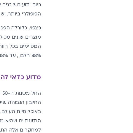
כיום יד
הפופולרי ביותר, וש
כצפוי, כלורלה הפכ
מוצרים שונים מכילי
המסוימים בכל חוות
88% חלבון, עד 38% פחמימות ועד 75% שומן.
מדוע כדאי לה
הח
החלבון הגבוהה שיש
באוכלוסיית העולם.
התזונתיים
שהיא מכי
למחקרים אלה התברר