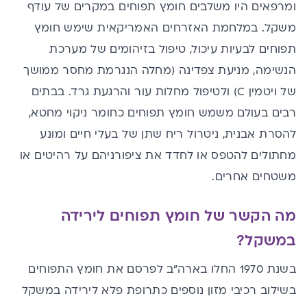
ומרפאים היו משלבים חומץ תפוחים במקרים של עודף
משקל. במלחמת האזרחים האמריקאית שימש חומץ
תפוחים לבעיות עיכול, טיפול בזיהומים של מערכת
הנשימה, מניעת צפדינה (מחלה הנגרמת מחסר ממושך
של
ויטמין C
) ולטיפול מחלות עור והרגעת גרד. בבתים
רבים בעולם משמש חומץ תפוחים כחומר ניקוי מחטא,
להסרת אבנית, ניטרול ריח שתן של בעלי חיים ומונע
מחתולים להטפס או לחדד את ציפורניהם על רהיטים או
משטחים אחרים.
מה הקשר של חומץ תפוחים לירידה
במשקל?
בשנת 1970 החלו בארה"ב לפרסם את חומץ התפוחים
בשילוב רכיבי מזון נוספים כתרופת פלא
לירידה במשקל