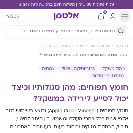
עלות משלוח 30 ש"ח | משלוח חינם ברכישה מעל 249 ₪
0
*6505
דף הבית
עולמות התוכן
צמחים
צמחים ופורמולות
חומץ תפוחים: מהן סגולותיו וכיצד יכול לסייע לירידה במשקל?
ניהול משקל
פרוביוטיקה ועיכול
צמחים
צמחים ופורמולות
חומץ תפוחים: מהן סגולותיו וכיצד
יכול לסייע לירידה במשקל?
חומץ תפוחים (Apple Cider Vineger) נמצא בשימוש מזה
אלפי שנים בכל רחבי העולם ומשמש בין היתר לחיטוי,
תיבול, הרחקת מזיקים ורוחות רעות. בעשורים האחרונים