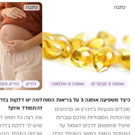
כתבה
כתבה
אומגה 3 מבוגרים
אומגה 3-אלספה
היריון
היריון והנ
כיצד משפיעה אומגה 3 על בריאות המוח
למה יש דלקות בדרכי
להתמודד איתן?
סובלים מבעיות בזיכרון או מרגישים
שהיכולות המנטליות שלכם עוברות
את רצה כל חמש דקו
שינוי? מחפשים דרכים לשמור על
שיש לך דלקת בדרכי
התפקוד המוחי במשך השנים? קבלו
שכיחה במהלך ההיריו