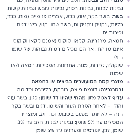
מוצרי חלב וגבינות:
המכילים 9% שומן ומעלה, כגון
גבינות לבנות, גבינות רכות, גבינות עובש וגבינות קשות
בשר:
בשר בקר, אווז, כבש, אברים פנימיים (מוח, כבד,
כליות), נקניק ונקניקיות, בשר טחון קנוי, ביצי דגים
ופירות ים
חמאה, מרגרינה, קקאו, קוקוס (אמנם קקאו וקוקוס
אינם מן החי, אך הם מכילים רמות גבוהות של שומן
רווי)
שוקולד, גלידות, מנות אחרונות המכילות חמאה ו/או
שמנת
מוצרי קמח המועשרים בביצים או בחמאה
ובמרגרינה:
דוגמת פיצה, בורקס, בלינצ'ס וכדומה
עדיף לאכול מזון מהחי שהינו דל שומן:
כגון: בשר עוף
והודו – לאחר הסרת העור והשומן, דגים ובשר בקר
רזה – לא יותר מפעם בשבוע. וכן, חלב ומוצריו
המכילים עד 5% שומן: גבינות לבנות, חלב עד 3%
שומן, לבן, יוגורטים ומעדנים עד 5% שומן