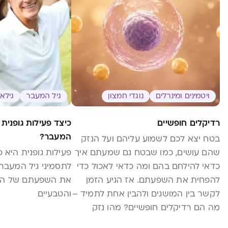
ויטמינים ומינרלים
נוגדי חמצון
גיל המעבר
גילאי 50
רדיקלים חופשיים
כיצד פעילות גופנית
המעבר?
בטח יצא לכם לשמוע עליהם ועל הנזק
שהם עושים, כמו שבטח גם שמעתם איך
פעילות גופנית היא פת
כדאי להילחם בהם ומה כדאי לאכול כדי
לתסמיני גיל המעבר,
להפחית את השפעתם. אז הגיע הזמן
את השפעתם של הטי
לקשר בין המושגים ולהבין אחת לתמיד –
והטבעיים
מה הם רדיקלים חופשיים? מהו נזק
חמצוני? ואיך סלט ירקות קשור לזה?