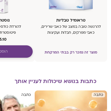
טראומיל טבליות
נוסטרול 
להרגשה טובה במצב של כאבי שרירים,
להורדת כולסטרול DL
כאבי מפרקים, חבלות ועקיצות
פיטוסטרולים, 00
5.10
הוספ
מוצר זה נמכר רק בבתי המרקחת
כתבות בנושא שיכולות לעניין אותך
כתבה
כתבה