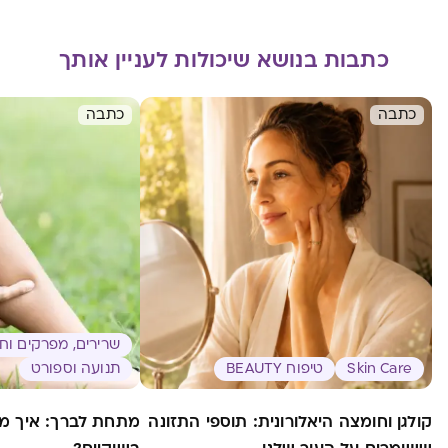
כתבות בנושא שיכולות לעניין אותך
כתבה
כתבה
שרירים, מפרקים וח
Skin Care
טיפוח BEAUTY
תנועה וספורט
קולגן וחומצה היאלורונית: תוספי התזונה
מתחת לברך: איך מ