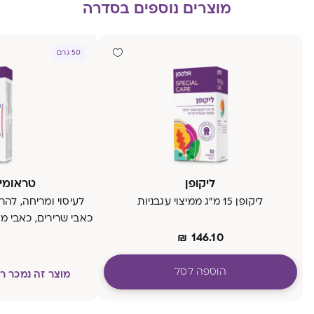
מוצרים נוספים בסדרה
50 גרם
ליקופן
טראומי
ליקופן 15 מ״ג ממיצוי עגבניות
לעיסוי ומריחה, לה
כאבי שרירים, כאבי מ
₪
146.10
הוספה לסל
מוצר זה נמכר 