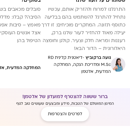
ששומרים על העור שלנו
בשוקיים?
התרגלנו למרוח ולהזריק אותם, עכשיו
סובלים מכאבים בשו
נתחיל להתרגל להשתמש בהם בבליעה
הסיבה? קבלו: מדלק
כתוסף תזונה. המחקרים מוכיחים: זו דרך
מאמץ – סיבות אפשר
יעילה מאוד להחזיר לעור שלנו ברק,
אצל אנשים העוסקים
רעננות ומראה חלק וצעיר. קולגן וחומצה
הטיפול בהן
היאלורונית – הדור הבא!
·
נועה ברקוביץ
דיאטנית קלינית RD
M.Sc ומדריכת הנקה, המחלקה
המחלקה המדעית, אל
המדעית, אלטמן
ברור ששווה להצטרף למועדון של אלטמן!
המינון המושלם של הטבות, מידע ומבצעים שעושים טוב לגוף
לפרטים והצטרפות