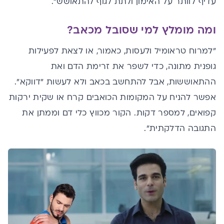
עדיף לוותר על האימון ולתת לגוף להתאושש".
ומה מומלץ למי שסובל מכאב?
"למרוח טראומיל ולעסות, כאמור, או לצאת לפעילות
גופנית מתונה, כדי לשפר את זרימת הדם ואת
ההתאוששות, אבל להתחשב בכאב ולא לעשות "דווקא".
אפשר להניח על המקומות הכואבים קרח או שקית ירקות
קפואים, למספר דקות. הקור מכווץ כלי דם וממתן את
התגובה הדלקתית".