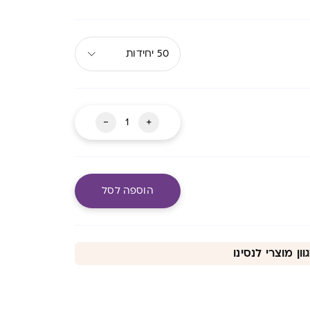
50 יחידות
כמות
-
+
של
שקיות
אחסון
הוספה לסל
חלב
אם
מעבר לסל שלך