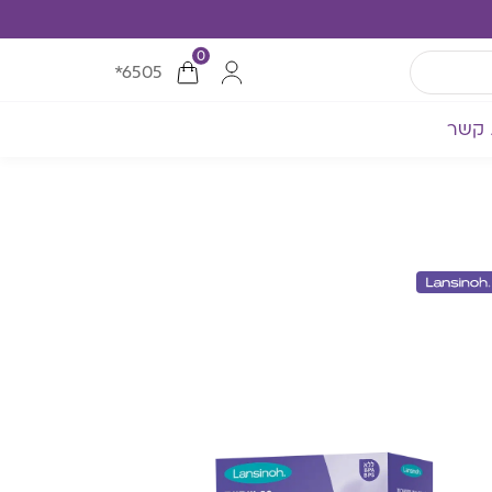
0
*6505
 קשר