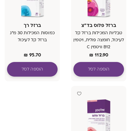
ברזל פלוס בד"צ
ברזל רך
טבליות המכילות ברזל קל
כמוסות המכילות 30 מ"ג
לעיכול, חומצה פולית, ויטמין
ברזל קל לעיכול
B12 וויטמין C
כשר למהדרין
₪
95.70
₪
112.90
הוספה לסל
הוספה לסל