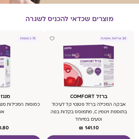
מוצרים שכדאי להכניס לשגרה
30 אריזות אישיות
75 כמוסות
ברזל COMFORT
מגנזיו
אבקה המכילה ברזל פטנטי קל לעיכול
בתוספת ויטמין C, מתמוסס בקלות בפה
אש
וטעים במיוחד
0.80
₪
141.10