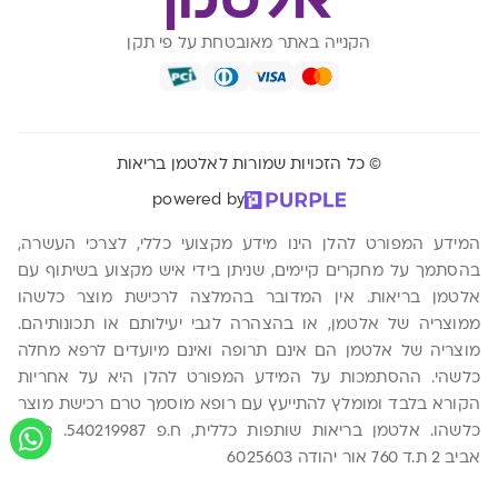
הקנייה באתר מאובטחת על פי תקן
© כל הזכויות שמורות לאלטמן בריאות
powered by
המידע המפורט להלן הינו מידע מקצועי כללי, לצרכי העשרה,
בהסתמך על מחקרים קיימים, שניתן בידי איש מקצוע בשיתוף עם
אלטמן בריאות. אין המדובר בהמלצה לרכישת מוצר כלשהו
ממוצריה של אלטמן, או בהצהרה לגבי יעילותם או תכונותיהם.
מוצריה של אלטמן הם אינם תרופה ואינם מיועדים לרפא מחלה
כלשהי. ההסתמכות על המידע המפורט להלן היא על אחריות
הקורא בלבד ומומלץ להתייעץ עם רופא מוסמך טרם רכישת מוצר
כלשהו. אלטמן בריאות שותפות כללית, ח.פ 540219987. משה
אביב 2 ת.ד 760 אור יהודה 6025603