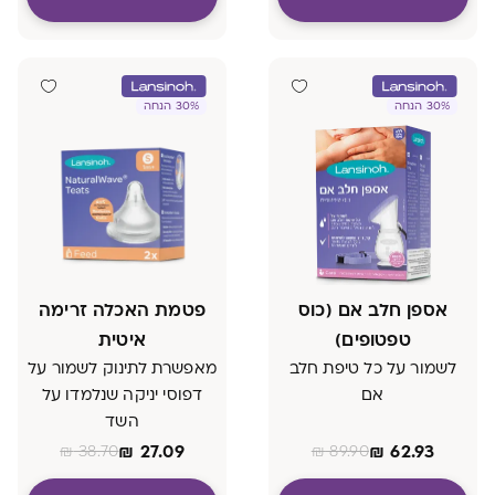
30% הנחה
30% הנחה
אספן חלב אם (כוס
פטמת האכלה זרימה
טפטופים)
איטית
לשמור על כל טיפת חלב
מאפשרת לתינוק לשמור על
אם
דפוסי יניקה שנלמדו על
השד
₪
27.09
₪
62.93
₪
38.70
₪
89.90