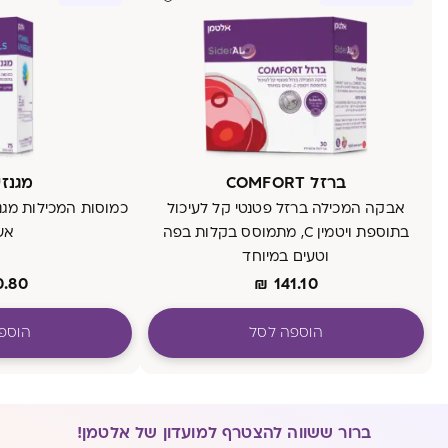
ברזל COMFORT
מגנזיו
אבקה המכילה ברזל פטנטי קל לעיכול
בתוספת ויטמין C, מתמוסס בקלות בפה
אש
וטעים במיוחד
0.80
₪
141.10
הוספה לסל
הוספ
ברור ששווה להצטרף למועדון של אלטמן!