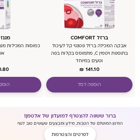
ברזל COMFORT
מגנזיו
אבקה המכילה ברזל פטנטי קל לעיכול
בתוספת ויטמין C, מתמוסס בקלות בפה
אש
וטעים במיוחד
0.80
₪
141.10
הוספה לסל
הוספ
ברור ששווה להצטרף למועדון של אלטמן!
המינון המושלם של הטבות, מידע ומבצעים שעושים טוב לגוף
לפרטים והצטרפות