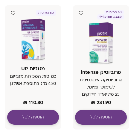
60 כמוסות
60 כמוסות
מבצע זוגות: 1+1
מגנזיום UP
פרוביוטיק intense
כמוסות המכילות מגנזיום
פרוביוטיקה אינטנסיבית
450 מ"ג בתוספת אשלגן
לשימוש יומיומי.
25 מיליארד חיידקים
בהרכב נחקר, בטכנולוגיית
₪
110.80
₪
231.90
BIO PROTECTOR
הוספה לסל
הוספה לסל