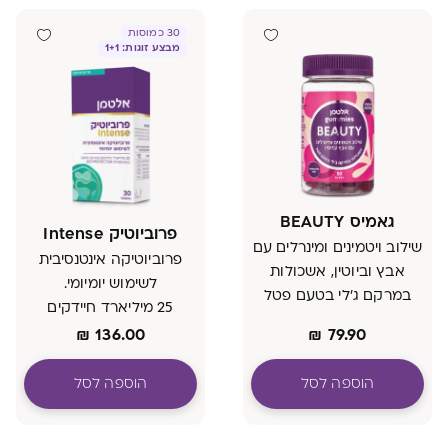
30 כמוסות
מבצע זוגות: 1+1
גאמיס BEAUTY
פרוביוטיק Intense
שילוב ויטמינים ומינרלים עם
פרוביוטיקה אינטנסיבית
אבץ וביוטין, אשכולות
לשימוש יומיומי.
במרקם ג'לי בטעם פטל
25 מיליארד חיידקים
בהרכב נחקר, בטכנולוגיית
₪
136.00
₪
79.90
BIO PROTECTOR
הוספה לסל
הוספה לסל