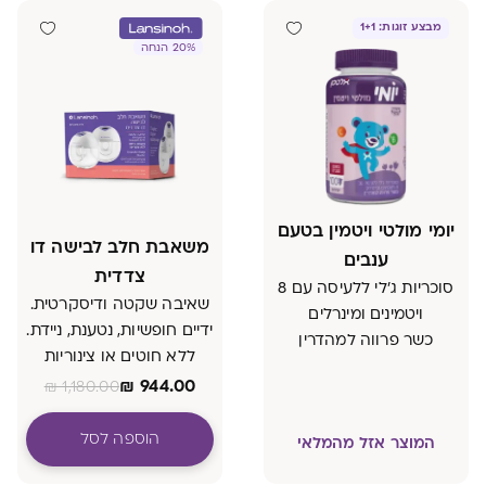
מבצע זוגות: 1+1
20% הנחה
יומי מולטי ויטמין בטעם
משאבת חלב לבישה דו
ענבים
צדדית
סוכריות ג'לי ללעיסה עם 8
שאיבה שקטה ודיסקרטית.
ויטמינים ומינרלים
ידיים חופשיות, נטענת, ניידת.
כשר פרווה למהדרין
ללא חוטים או צינוריות
₪
944.00
₪
1,180.00
הוספה לסל
המוצר אזל מהמלאי