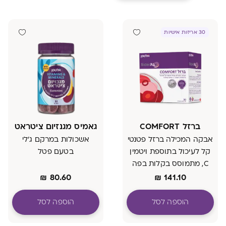
30 אריזות אישיות
ברזל COMFORT
גאמיס מגנזיום ציטראט
אבקה המכילה ברזל פטנטי
אשכולות במרקם ג'לי
קל לעיכול בתוספת ויטמין
בטעם פטל
C, מתמוסס בקלות בפה
וטעים במיוחד
₪
80.60
₪
141.10
הוספה לסל
הוספה לסל