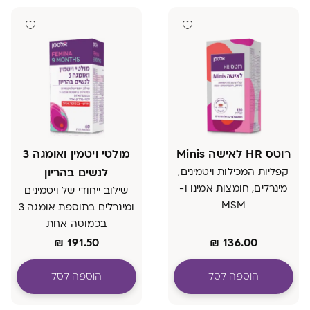
רוטס HR לאישה Minis
מולטי ויטמין ואומגה 3
קפליות המכילות ויטמינים,
לנשים בהריון
מינרלים, חומצות אמינו ו-
שילוב ייחודי של ויטמינים
MSM
ומינרלים בתוספת אומגה 3
בכמוסה אחת
לפני-בהריון-אחרי
₪
191.50
₪
136.00
חדש - בכמוסה אחת
הוספה לסל
הוספה לסל