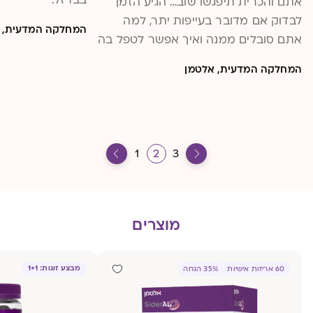
אתם והכרית תיפגשו שוב… הגיע הזמן
לבדוק אם מדובר בעייפות יתר, למה
המחלקה המדעית, 
אתם סובלים ממנה ואיך אפשר לטפל בה
המחלקה המדעית, אלטמן
1
2
3
מוצרים
מבצע זוגות: 1+1
60 אריזות אישיות
35% הנחה