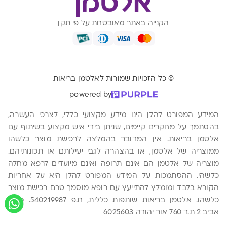
הקנייה באתר מאובטחת על פי תקן
© כל הזכויות שמורות לאלטמן בריאות
powered by
המידע המפורט להלן הינו מידע מקצועי כללי, לצרכי העשרה,
בהסתמך על מחקרים קיימים, שניתן בידי איש מקצוע בשיתוף עם
אלטמן בריאות. אין המדובר בהמלצה לרכישת מוצר כלשהו
ממוצריה של אלטמן, או בהצהרה לגבי יעילותם או תכונותיהם.
מוצריה של אלטמן הם אינם תרופה ואינם מיועדים לרפא מחלה
כלשהי. ההסתמכות על המידע המפורט להלן היא על אחריות
הקורא בלבד ומומלץ להתייעץ עם רופא מוסמך טרם רכישת מוצר
כלשהו. אלטמן בריאות שותפות כללית, ח.פ 540219987. משה
אביב 2 ת.ד 760 אור יהודה 6025603