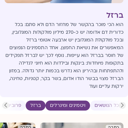
ברזל
הוא הכי מוכר בהקשר של מחזור הדם ולא סתם: בכל
כדורית דם אדומה יש כ-270 מיליון מולקולות המוגלובין,
ובכל מולקולת המוגלובין יש ארבעה אטומי ברזל
המאפשרים את נשיאת החמצן. אחד התסמינים הנפוצים
של חוסר בברזל הוא עייפות. נוסף לכך יש לברזל תפקידים
בתקופות מיוחדות: בינקות ובילדות הוא חיוני לגדילה
ולהתפתחות ובהיריון הוא נדרש בכמות יותר גדולה. במזון
הברזל מצוי בבשר הודו אדום, בשר בקר, קטניות, טחינה,
ירקות עליים ועוד
כל הנושאים
ויטמינים ומינרלים
ברזל
פרוביוטיקה
כתבה
כתבה