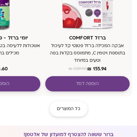
ברזל COMFORT
יומי ברזל - 
אבקה המכילה ברזל פטנטי קל לעיכול
אשכולות ללעיסה בטע
בתוספת ויטמין C, מתמוסס בקלות בפה
מכילים ברזל
וטעים במיוחד
.60
₪
155.94
₪
239.90
הוספה לסל
הוספ
כל המוצרים
ברור ששווה להצטרף למועדון של אלטמן!