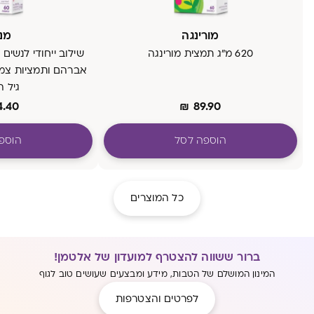
מורינגה
מנ
620 מ"ג תמצית מורינגה
שילוב ייחודי לנשים
אברהם ותמציות צמ
גיל 
4.40
₪
89.90
הוספה לסל
הוספ
כל המוצרים
ברור ששווה להצטרף למועדון של אלטמן!
המינון המושלם של הטבות, מידע ומבצעים שעושים טוב לגוף
לפרטים והצטרפות