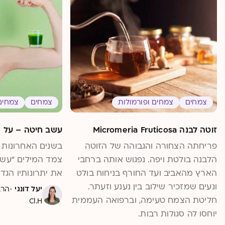
צמחים
צמחים ופורמולות
צמחים
צמחים 
זוטה לבנה Micromeria Fruticosa
עשב חיטה – על 
פריחתה הצחורה והגבוהה של הזוטה
בשנים האחרונות 
הלבנה בולטת ויפה. נפגוש אותה ברחבי
צמד המילים "עשב 
הארץ מהאביב ועד החורף בניחוח בולט
את יתרונותיו הגדו
ונעים שמזכיר שילוב בין נענע וזעתר.
·
יעל דונגי
חליטת הצמח טעימה, וברפואה העממית
Cl.H
יוחסו לה סגולות רבות.