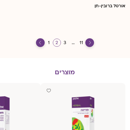
אורטל ברובין-חן
1
2
3
…
11
מוצרים