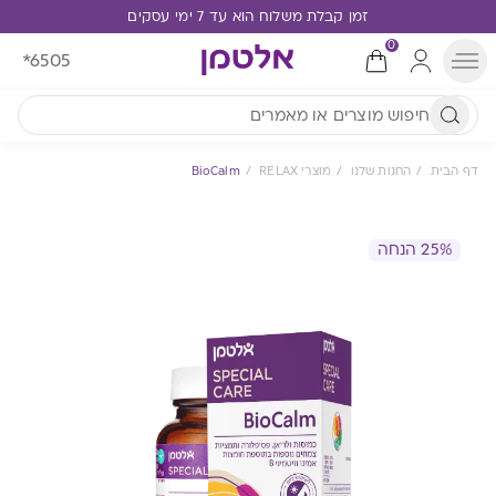
זמן קבלת משלוח הוא עד 7 ימי עסקים
עלות משלוח 30 ש"ח | משלוח חינם ברכישה מעל 249 ₪
0
*6505
דף הבית
החנות שלנו
מוצרי RELAX
BioCalm
25% הנחה