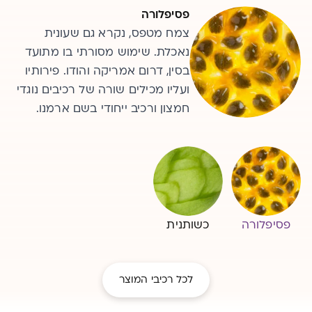
כשותנית
פסיפלורה
צמח מטפס, נקרא גם שעונית
שיח מטפס רב-שנתי בשימוש
נאכלת. שימוש מסורתי בו מתועד
ברפואה המסורתית עוד מהתקופה
הפרהיסטורית. כיום משמש גם
בסין, דרום אמריקה והודו. פירותיו
בתעשיית הבירה. מכיל מאות
ועליו מכילים שורה של רכיבים נוגדי
פיטוכימיקלים.
חמצון ורכיב ייחודי בשם ארמנו.
פסיפלורה
כשותנית
לכל רכיבי המוצר