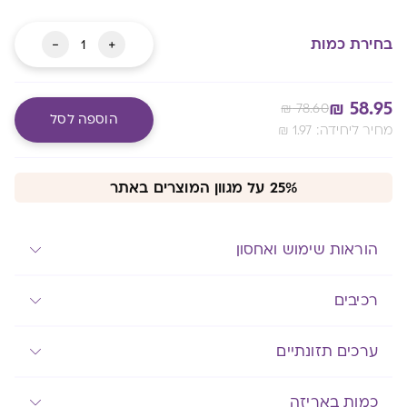
כמות
-
+
בחירת כמות
של
BioCalm
₪
58.95
₪
78.60
הוספה לסל
:מחיר ליחידה
1.97
₪
Alternative:
מעבר לסל שלך
25% על מגוון המוצרים באתר
הוראות שימוש ואחסון
רכיבים
ערכים תזונתיים
כמות באריזה