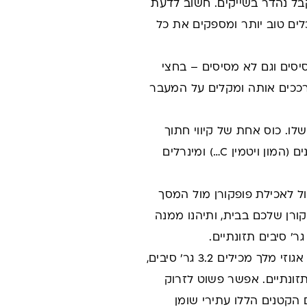
תקבל נהדר בשייקים. חשוב לדעת
לים טוב יותר ומספקים את כל
יסים וגם לא מסיסים – בחצי
ח לצואה, מרככים אותה ומקלים על המעבר
לו. כוס אחת של קיווי חתוך
מכילה כ-5 גר' סיבים תזונתיים, ויחד איתם אתם מקבלים גם מנה יפה של ויטמנים (המון ויטמין C…) ומינרלים
ול לאכילת פופקורן מול המסך
קורן שלכם בבית, ותיהנו ממנה
מלך, פקאן, לוז, שקדים, פיסטוקים ובוטנים. כמה סיבים יש בהם? 50 גר' אגוזי מלך מכילים 3.2 גר' סיבים,
 גר' סיבים ו-50 גר' שקדים מכילים 4.7 גר' סיבים תזונתיים. אפשר פשוט לזרוק
 הקטנים הללו עתירי שומן