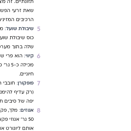
תזונתיים. זה מצ
שאת זרעי הפשתן
הרכיבים המזיני
שיבולת שועל
:
מצ
שלה בתוך מערכת
קיווי
:
הוא פרי שמ
חיוניים.
פופקורן
:
חובבי ה
(רק עדיף להימנע
יפה של סיבים תזונתיי
אגוזים
:
אותם ליוגורט א