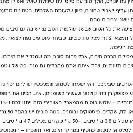
וין עם יוגורט, הולך טוב עם סלט ועם שיבולת שועל ואפילו מ
 עדיף לאכול טחונים, כיוון שלעומת השלמים, הטחונים מתעכ
ם שאנו צריכים מהם.
יעה את כל הטוב שבשני עולמות הסיבים: יש בה גם סיבים מס
כוס שיבולת שועל תמצאו 2 גר' מכל סוג סיבים, שביחד מוסיפים נפ
 העיכול.
כילים הרבה סיבים, אבל פחות סוכר, מה שמגדיל את היתרון ש
סרטים שביניכם ודאי ישמחו לשמוע שמעכשיו יש להם "כן" גד
 מפופקורן בתי קולנוע שעשיר בשומנים). אז… הכינו את הפופ
ם – שלוש כוסות מהמאכל האוורירי הזה ייתנו לכם 1.5-1 גר' סיבים תזונתיים.
50 גר' אגוזי פקאן מכילים 3.8
ו לסלט או לנשנש כחטיף במהלך היום. ואל תשכחו – הנשנושים