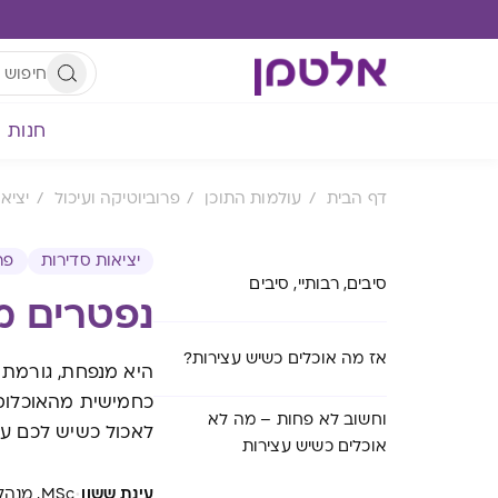
חנות
דף הבית
עולמות התוכן
פרוביוטיקה ועיכול
יציא
יציאות סדירות
פר
סיבים, רבותיי, סיבים
נפטרים מ
אז מה אוכלים כשיש עצירות?
היא מנפחת, גורמת 
כחמישית מהאוכלוסיי
וחשוב לא פחות – מה לא
לאכול כשיש לכם עצ
אוכלים כשיש עצירות
·
עינת ששון
MSc, מנהלת מדעית והסברה