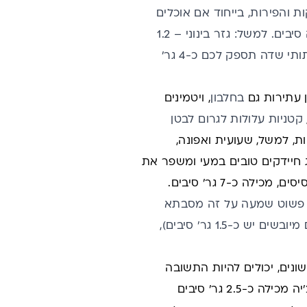
ת והפירות, בייחוד אם אוכלים
אותם בקליפתם (אלה שאפשר כמובן, ועדיף את הלא מרוססים), מכילים הרבה סיבים. למשל: גזר בינוני – 1.2
גר' סיבים; פלפל אדום – 1.6 גר'; תפוח עץ בינוני בקליפתו – כ-3 גר'; וכוס של תותי שדה תספק לכם כ-4 גר'
ן עתירות גם
בחלבון
, ויטמינים
קטניות עלולות לגרום ל
בטן
ות, למשל, שעועית ואפונה,
 חיידקים טובים במעי ומשפר את
ה כ-7 גר' סיבים.
 פשוט שמעה על זה מסבתא
שלה, אנחנו יודעים היום שהם עשירים מאוד בסיבים תזונתיים (בשלושה שזיפים מיובשים יש כ-1.5 גר' סיבים),
ונים, יכולים להיות התשובה
שלכם לתוספת פשוטה וקלה של סיבים תזונתיים. כף אחת של זרעי פשתן או צ'יה מכילה כ-2.5 גר' סיבים