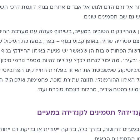
ור אל זרם הדם ולנוע אל אברים אחרים בגוף, דוגמת דרכי השת
וש גם שם תסמינים שונים.
שהחיידקים הטובים במעיים, בשיתוף פעולה עם מערכת החיסו
ם פטרייה שחיה באופן קבוע בגוף – בפה, במערכת העיכול, ע
שות הפחות טובות הן שכאשר יש פגיעה באיזון החיידקי בגוף 
"בעיה". מה יכול לגרום לכך? עלולים להיות מספר גורמי סיכו
יביוטיקה
, שמשבשת את האיזון בפלורת החיידקים הפרוביוטיים
ל האיזון ההורמונלי, תזונה עתירת סוכר, פחמימות ואלכוהול, 
וש בסטרואידים, מחלות דוגמת סוכרת ועוד.
דידה? תסמינים לקנדידה במעיים
במעיים דרושות, בדרך כלל, בדיקה ייעודית או בדיקת דם ייחו
ן התסמינים הבאים: