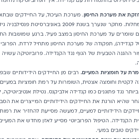
ביפידופילוס בהתמודדות עם קנדידה. איך הפרוביוטיקה נלחמת
חזקת את מערכת החיסון
. מערכת העיכול, על החיידקים שבת
מחלות.
מחקר
שנערך בשנת 2009 באוניברסיטת פנסיל
 שומרים על מערכת החיסון במצב פעיל. ברגע שמושבות החיי
קנדידה), תפקודה של מערכת החיסון מתחיל לרדת. הפרוביו
פור ההגנה הטבעית של הגוף נגד הקנדידה. פרוביוטיקה עשויה 
.
מרת על חומציות המעיים.
רבים מן
החיידקים הידידותיים שבפר
 לקטית וחומצה אצטית, השומרות על רמת חומציות במעיים ה
יותר נגד פתוגנים כמו קנדידה אלביקנס. נטילת אנטיביוטיקה,
חר שהיא הורגת את החיידקים הידידותיים המייצרים את הסבי
דקים הידידותיים למעיים, למעשה מסייעת להחזיר את רמות 
 הקנדידה. הטיפול הפרוביוטי מסייע לאזן מחדש את המעיים,
דקים טובים במעי.