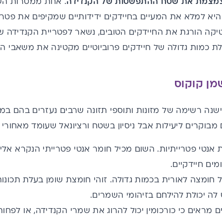
צמצמת את שטח ההתפשטות של הקנדידה
. אחת ממטרות הש
היא למלא את המעיים בחיידקים ידידותיים שמקיפים את פטריי
יקה הורגת את החיידקים הטובים, נשאר לפטריית הקנדידה שט
לת כמות גדולה של חיידקים פרוביוטיים מקטינה את משאבי 
שמן קוקוס
ישנה רשימה של מזונות ותוספי תזונה שרבים נעזרים בהם במצבי
מבוקרים ליעילות אבל ניסיון בשטח ורציונאל שעומד מאחורי 
ת
אנטי פטרייתיות
. השום מכיל חומר אנטי פטרייתי הנקרא אליצי
ים חיידקיים.
 חומצה לאורית בכמות גדולה. זוהי חומצת שומן בעלת תכונות א
 לה יכולת להילחם בזיהומי השמרים.
מראים כי כורכומין יכול להרוג את שמרי הקנדידה, או לפח