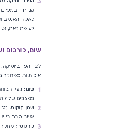
הפרוביוטיקה מ
קנדידה במעיים 
כאשר האנטיביוט
לעומת זאת, נטי
שום, כורכום ו
לצד הפרוביוטיקה, 
איכותיות ממחקרים 
שום:
בעל תכונו
במצבים של זיהומ
שמן קוקוס:
מכיל
אשר הוכח כי יש
כורכומין:
מחקרים 