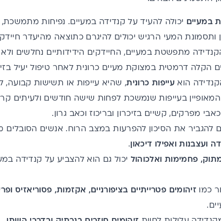
 במעיים
יכולה להעיד על קנדידה במעיים. נפיחות מתמשכת, ג
 ותסמונת המעי הרגיש יכולים להיגרם כתוצאה מהיעדר חיידקי
נדידה מתפשטת במעיים, החיידקים הידידותיים נחלשים ולא 
ים הקלה דרמטית במצוקת מעיים כרונית לאחר טיפול יעיל בזיה
קנדידה הוא
עייפות כרונית
, שהיא עייפות או תשישות קבועה
 המאופיין בעייפות שנמשכת לפחות שישה חודשים ולעיתים קרו
אבי מפרקים, קשיים בזיכרון ובריכוז וכאב גרון.
ם להגביר את הסיכון להפרעות במצב הרוח. אנשים הסובלים מ
 ועצבנות ואפילו דיכאון
.
מתוק, פחמימות ואלכוהול
יכול גם הוא להצביע על קנדידה במע
ור כמו
זיהומים פטרייתיים בציפורניים, אקזמות, פסוריאזיס ופרי
ים.
קנדידה עלולות לחוות
זיהומים חוזרים בנרתיק ובדרכי השתן.