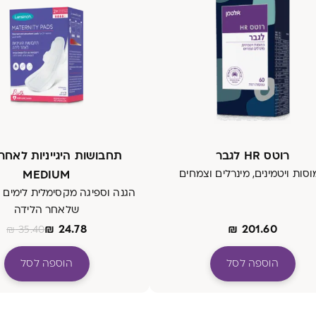
רוטס HR לגבר
תחבושות היגייניות לאחר
סות ויטמינים, מינרלים וצמחים
MEDIUM
הגנה וספיגה מקסימלית לימים 
שלאחר הלידה
₪
24.78
₪
201.60
₪
35.40
הוספה לסל
הוספה לסל