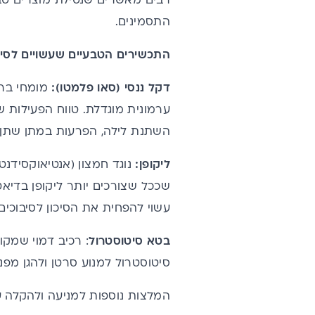
רבים מאשרים שנטילת מוצרים טב
התסמינים.
התכשירים הטבעיים שעשויים לסיי
דקל ננסי (סאו פלמטו):
מומחי ברי
ערמונית מוגדלת
. טווח הפעילות ש
השתנת לילה, הפרעות במתן שתן ו
ליקופן:
נוגד חמצון (אנטיאוקסידנט
שככל שצורכים יותר ליקופן בדיאט
עשוי להפחית את הסיכון לסיבוכים.
בטא סיטוסטרול
: רכיב דמוי שמקו
סיטוסטרול למנוע סרטן ולהגן מפנ
המלצות נוספות למניעה ולהקלה ע