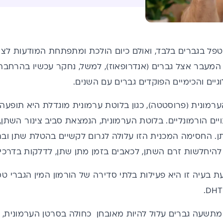
טפל בגברים בלבד, ואולם כיום הולכת ומתפתחת המודעות לצו
יל המעבר אצל גברים (אנדרופאוז), למשל, נחקר עכשיו בהרחבה
וגיים והכימיים הפוקדים גברים עם השנים.
ערמונית (פרוסטטה), כגון בלוטת ערמונית מוגדלת היא תופ
 בגלל שינויים הורמונליים. בלוטת הערמונית, הנמצאת סביב צינור הש
החסימה המכנית הזו עלולה לגרום לקשיים בהטלת שתן ובה
היחלשות זרם השתן, לכאבים בזמן מתן שתן, לדלקות בדרכי 
עיה זו היא פעילות בלתי סדירה של הורמון המין הגברי טסטו
מתשעה גברים עלול להיות מאובחן כחולה בסרטן הערמונית, 