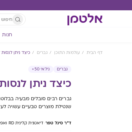
חנות
דף הבית
עולמות התוכן
גברים
כיצד ניתן לנסות
גברים
גילאי 50+
כיצד ניתן לנסו
שנטילת מוצרים טבעיים עשויה לעצ
·
ד"ר סיגל טפר
דיאטנית קלינית RD ואפידמיולוגית, יועצת לתוספי תזונה, אלטמן