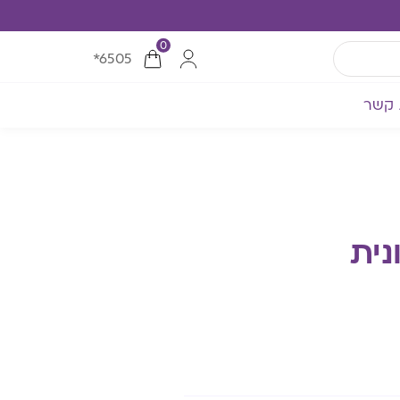
0
*6505
 קשר
נית