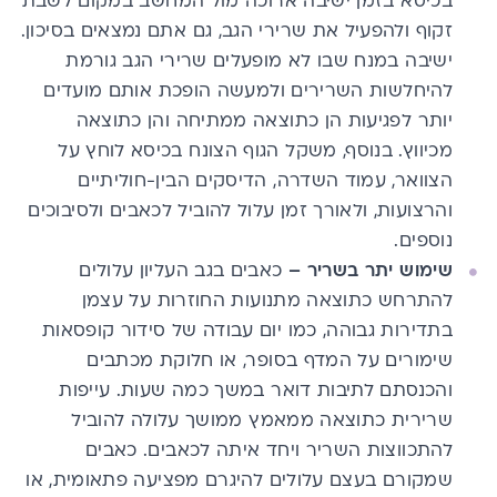
בכיסא בזמן ישיבה ארוכה מול המחשב במקום לשבת
זקוף ולהפעיל את שרירי הגב, גם אתם נמצאים בסיכון.
ישיבה במנח שבו לא מופעלים שרירי הגב גורמת
להיחלשות השרירים ולמעשה הופכת אותם מועדים
יותר לפגיעות הן כתוצאה ממתיחה והן כתוצאה
מכיווץ. בנוסף, משקל הגוף הצונח בכיסא לוחץ על
הצוואר, עמוד השדרה, הדיסקים הבין-חוליתיים
והרצועות, ולאורך זמן עלול להוביל לכאבים ולסיבוכים
נוספים.
שימוש יתר בשריר –
כאבים בגב העליון עלולים
להתרחש כתוצאה מתנועות החוזרות על עצמן
בתדירות גבוהה, כמו יום עבודה של סידור קופסאות
שימורים על המדף בסופר, או חלוקת מכתבים
והכנסתם לתיבות דואר במשך כמה שעות. עייפות
שרירית כתוצאה ממאמץ ממושך עלולה להוביל
להתכווצות השריר ויחד איתה לכאבים. כאבים
שמקורם בעצם עלולים להיגרם מפציעה פתאומית, או