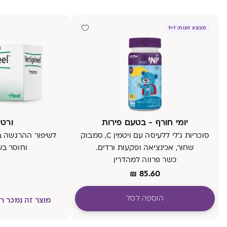
מבצע זוגות: 1+1
יומי חורף - בטעם פירות
ורטי
סוכריות ג'לי ללעיסה עם ויטמין C, סמבוק
לשיפור ההרגשה 
שחור, אכינציאה ופקעות ורדים.
וחוסר בש
כשר פרווה למהדרין
₪
85.60
הוספה לסל
מוצר זה נמכר 