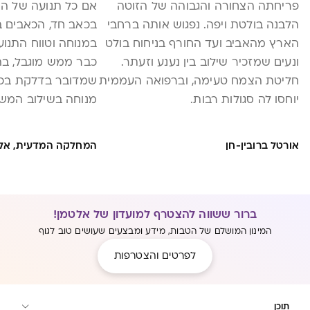
פריחתה הצחורה והגבוהה של הזוטה
אם כל תנועה של ה
הלבנה בולטת ויפה. נפגוש אותה ברחבי
בכאב חד, הכאבים ב
הארץ מהאביב ועד החורף בניחוח בולט
במנוחה וטווח התנו
ונעים שמזכיר שילוב בין נענע וזעתר.
כבר ממש מוגבל, ב
חליטת הצמח טעימה, וברפואה העממית
שמדובר בדלקת בכת
יוחסו לה סגולות רבות.
מנוחה בשילוב המשח
לעזור.
אורטל ברובין-חן
המחלקה המדעית, אל
ברור ששווה להצטרף למועדון של אלטמן!
המינון המושלם של הטבות, מידע ומבצעים שעושים טוב לגוף
לפרטים והצטרפות
תוכן