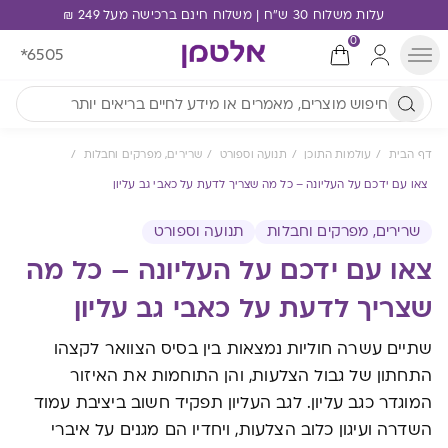
עלות משלוח 30 ש"ח | משלוח חינם ברכישה מעל 249 ₪
0
*6505
דף הבית
עולמות התוכן
תנועה וספורט
שרירים, מפרקים וחבלות
צאו עם ידכם על העליונה – כל מה שצריך לדעת על כאבי גב עליון
שרירים, מפרקים וחבלות
תנועה וספורט
צאו עם ידכם על העליונה – כל מה
שצריך לדעת על כאבי גב עליון
שתיים עשרה חוליות נמצאות בין בסיס הצוואר לקצהו
התחתון של גבול הצלעות, והן התוחמות את האיזור
המוגדר כגב עליון. לגב העליון תפקיד חשוב ביציבת עמוד
השדרה ועיגון כלוב הצלעות, ויחדיו הם מגנים על איברי