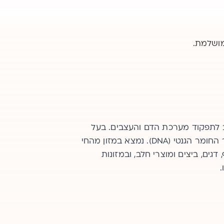
מושלמת.
/פולאט
ב לתפקוד מערכת הדם והעצבים. בעל
ויטמין חיוני ממשפחת ויטמיני B, הנקרא גם ויטמין B9.
תוסף שלו בתקופת הפוריות ובהריון
תפקיד בייצור החומר הגנטי (DNA). נמצא במזון מהחי
 דגים, ביצים ומוצרי חלב, ובמזונות
ות תקינה של העובר. נמצא במגוון
ח ומהחי.