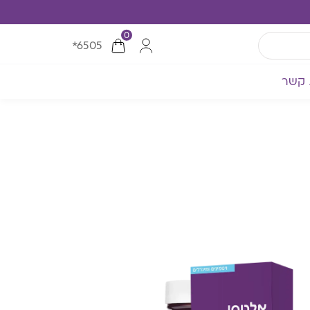
0
*6505
 קשר