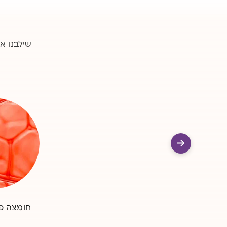
שילבנו א
חומצה פו