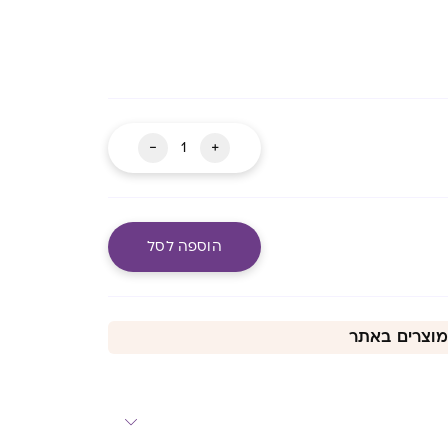
כמות
-
+
של
ויטמין
B12
הוספה לסל
פלוס
בד"צ
מעבר לסל שלך