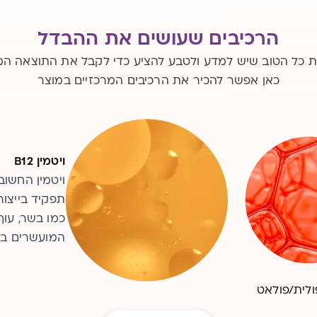
הרכיבים שעושים את ההבדל
ת כל הטוב שיש למדע ולטבע להציע כדי לקבל את התוצאה ה
כאן אפשר להכיר את הרכיבים המרכזיים במוצר
ויטמין B12
חומצה פולית
ויטמין החשו
מומלץ ליטול 
כמו בשר, עוף,
לקידום התפתח
המועשרים בו.
מזונות מהצומ
לית/פולאט
ויטמין B12