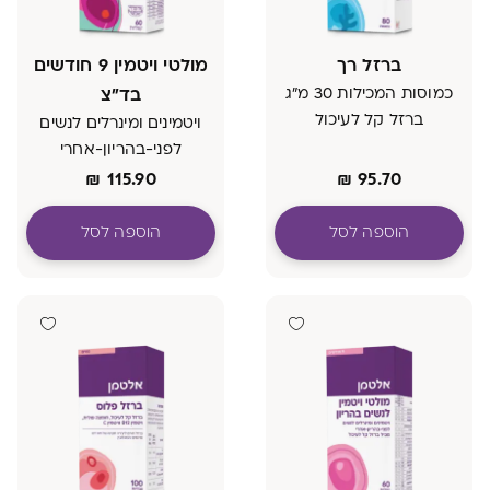
ברזל רך
מולטי ויטמין 9 חודשים
כמוסות המכילות 30 מ"ג
בד"צ
ברזל קל לעיכול
ויטמינים ומינרלים לנשים
לפני-בהריון-אחרי
₪
115.90
₪
95.70
הוספה לסל
הוספה לסל