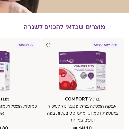
מוצרים שכדאי להכניס לשגרה
30 אריזות אישיות
75 כמוסות
ברזל COMFORT
מגנזיו
אבקה המכילה ברזל פטנטי קל לעיכול
בתוספת ויטמין C, מתמוסס בקלות בפה
אש
וטעים במיוחד
0.80
₪
141.10