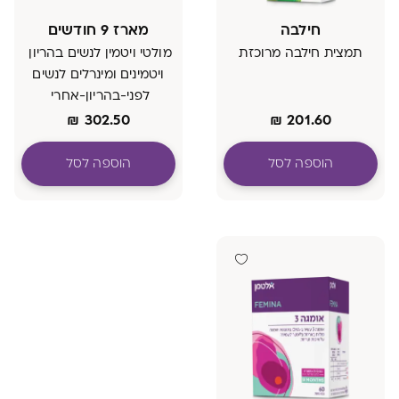
חילבה
מארז 9 חודשים
תמצית חילבה מרוכזת
מולטי ויטמין לנשים בהריון
ויטמינים ומינרלים לנשים
לפני-בהריון-אחרי
מכיל ברזל קל לעיכול
₪
302.50
₪
201.60
אומגה 3
הוספה לסל
הוספה לסל
אומגה 3 עשיר ב- DHA
בתוספת חומצה פולית