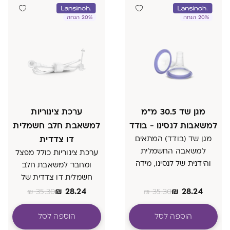
20% הנחה
20% הנחה
מגן שד 30.5 מ״מ
ערכת צינוריות
למשאבות לנסינו - בודד
למשאבת חלב חשמלית
מגן שד (בודד) המתאים
דו צדדית
למשאבה החשמלית
ערכת צינוריות כולל מפצל
והידנית של לנסינו, מידה
ומחבר למשאבת חלב
30.5 מ״מ
חשמלית דו צדדית של
לנסינו
₪
28.24
₪
28.24
₪
35.30
₪
35.30
הוספה לסל
הוספה לסל