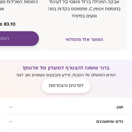
אבקה המכילה ברזל פטנטי קל לעיכול
בתוספת ויטמין C, מתמוסס בקלות בפה
אש
וטעים במיוחד
₪
83.10
הוספ
המוצר אזל מהמלאי
ברור ששווה להצטרף למועדון של אלטמן!
המינון המושלם של הטבות, מידע ומבצעים שעושים טוב לגוף
לפרטים והצטרפות
תוכן
כלים ומחשבונים