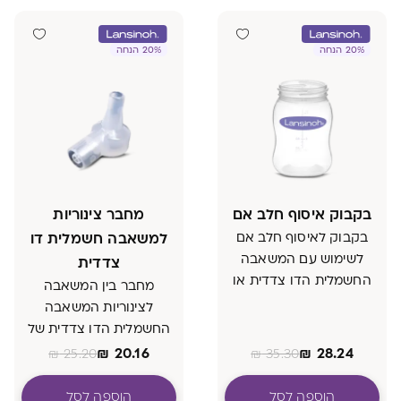
20% הנחה
20% הנחה
בקבוק איסוף חלב אם
מחבר צינוריות
בקבוק לאיסוף חלב אם
למשאבה חשמלית דו
לשימוש עם המשאבה
צדדית
החשמלית הדו צדדית או
מחבר בין המשאבה
המשאבה הידנית של לנסינו.
לצינוריות המשאבה
בקבוק זה אינו כולל מכסה
החשמלית הדו צדדית של
לנסינו
₪
20.16
₪
28.24
₪
25.20
₪
35.30
הוספה לסל
הוספה לסל