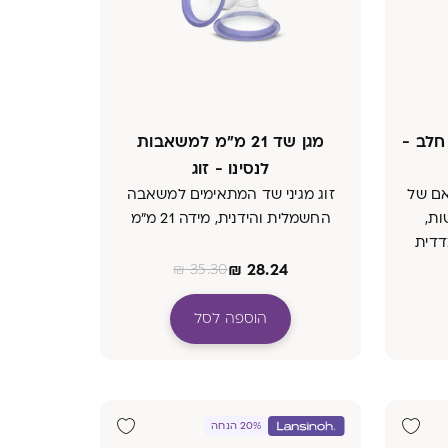
לב -
מגן שד 21 מ״מ למשאבות
לנסינו - זוג
אם של
זוג מגיני שד המתאימים למשאבה
ות,
החשמלית והידנית, מידה 21 מ״מ
דדית
אבה
₪
28.24
₪
35.30
הוספה לסל
20% הנחה