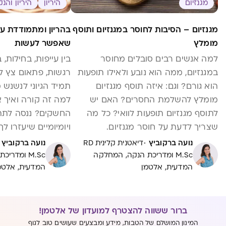
מגנזיום
היריון
היריון והנ
מגנזיום – הסיבות לחוסר במגנזיום ותוסף
בהריון ומתמודדת ע
מומלץ
שאפשר לעשות
למה אנשים רבים סובלים מחוסר
בין עייפות, בחילות,
במגנזיום, ממה הוא נובע ולאילו תופעות
רגשות, פתאום צץ לו
הוא גורם? וגם: איזה תוסף מגנזיום
תמיד הגיוני לנשנש מ
מומלץ להשלמת החסרים? האם יש
למה זה קורה ואיך
לתוסף מגנזיום תופעות לוואי? כל מה
החשקים? ננסה לתת
שצריך לדעת על חוסר מגנזיום.
ויומיומיים שיעזרו ל
·
נועה ברקוביץ
דיאטנית קלינית RD
נועה ברקוביץ
M.Sc ומדריכת הנקה, המחלקה
M.Sc ומדר
המדעית, אלטמן
המדעית, אלטמ
ברור ששווה להצטרף למועדון של אלטמן!
המינון המושלם של הטבות, מידע ומבצעים שעושים טוב לגוף