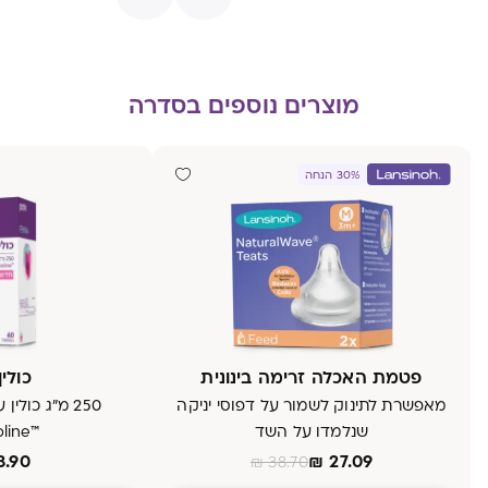
מוצרים נוספים בסדרה
30% הנחה
פטמת האכלה זרימה בינונית
כולין RO
מאפשרת לתינוק לשמור על דפוסי יניקה
250 מ"ג כול
שנלמדו על השד
™Vitacholine
8.90
₪
27.09
₪
38.70