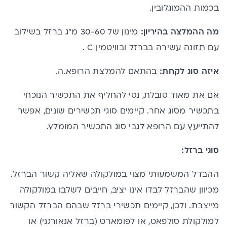
בכמות ההמוגלובין.
מה ההמלצה בהיריון:
מינון של 30-60 מ"ג ברזל בשילוב
עם תזונה עשירה בברזל ובוויטמין C .
איזה סוג לקחת:
בהתאם להמלצת הרופא.ה.
אם את מאוד סובלת, נסי להחליף את התכשיר הנוכחי
בתכשיר מסוג אחר. קיימים סוגי תכשירים שונים, אפשר
להתייעץ עם הרופא לגבי סוג התכשיר המומלץ.
סוגי ברזל:
ההבדל המשמעותי מצוי במולקולה שאליה קשור הברזל.
מכיוון שהברזל לבדו אינו יציב, חייבים לשלבו במולקולה
מייצבת. ולכן, קיימים תכשירי ברזל שבהם הברזל הקשור
למולקולת סולפאט, או לפומארט (ברזל אנאורגני) או