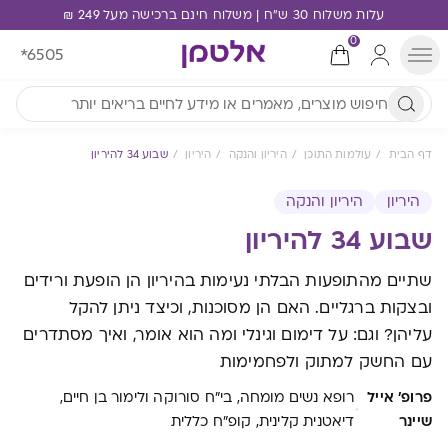
עלות משלוח 30 ש"ח | משלוח חינם ברכישה מעל 249 ₪
0
*6505
דף הבית
עולמות התוכן
היריון והנקה
היריון
שבוע 34 להיריון
היריון
היריון והנקה
שבוע 34 להיריון
שתיים מהתופעות הבלתי נעימות בהיריון הן הופעת ורידים
ובצקות ברגליים. האם הן מסוכנות, וכיצד ניתן להקל
עליהן? וגם: על דימום וגינלי ומה הוא אומר, ואיך מסתדרים
עם החשק למתוק ולפחמימות
פרופ' אייל
רופא נשים מומחה, בי"ח סורוקה ולימור בן חיים,
·
שיינר
דיאטנית קלינית, קופ"ח כללית