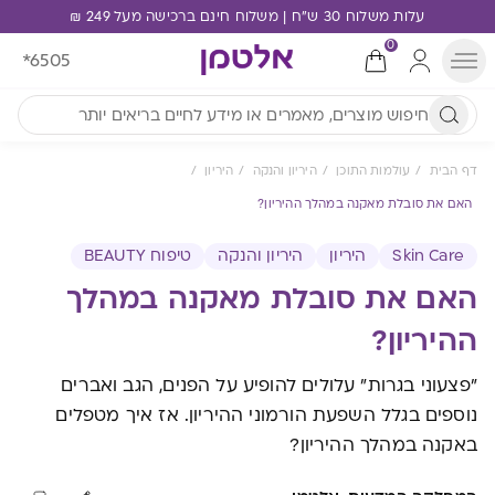
עלות משלוח 30 ש"ח | משלוח חינם ברכישה מעל 249 ₪
0
*6505
דף הבית
עולמות התוכן
היריון והנקה
היריון
האם את סובלת מאקנה במהלך ההיריון?
Skin Care
היריון
היריון והנקה
טיפוח BEAUTY
האם את סובלת מאקנה במהלך
ההיריון?
"פצעוני בגרות" עלולים להופיע על הפנים, הגב ואברים
נוספים בגלל השפעת הורמוני ההיריון. אז איך מטפלים
באקנה במהלך ההיריון?