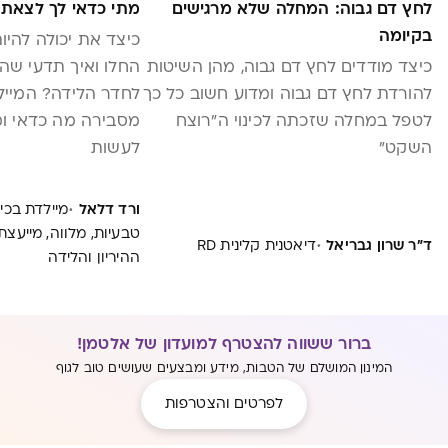
לחץ דם גבוה: המחלה שלא מרגישים
מתי כדאי לך לצאת 
בקיומה
כיצד את יכולה להי
כיצד מודדים לחץ דם גבוה, מהן השיטות
החלו ואיך תדעי שה
להורדת לחץ דם גבוה ומדוע חשוב כל כך
לחדר הלידה? המייל
לטפל במחלה שזכתה לכינוי ה"רוצח
מסבירה מה כדאי ו
השקט"
לעשות
·
ורד דלאל
מיילדת בכי
טבעיות, מלווה, מייעצת
·
ד"ר שרון גבריאל
דיאטנית קלינית RD
ההיריון והלידה
ברור ששווה להצטרף למועדון של אלטמן!
המינון המושלם של הטבות, מידע ומבצעים שעושים טוב לגוף
לפרטים והצטרפות