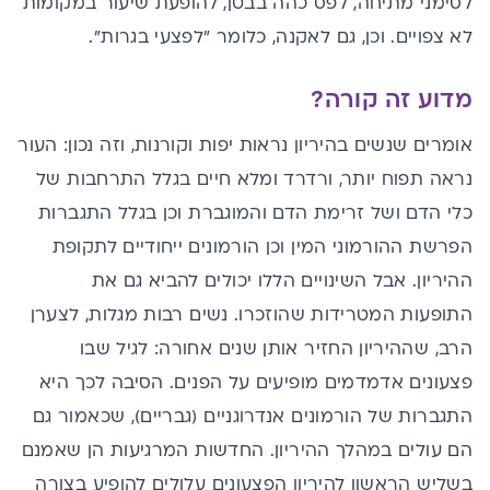
לסימני מתיחה, לפס כהה בבטן, להופעת שיעור במקומות
לא צפויים. וכן, גם לאקנה, כלומר "לפצעי בגרות".
מדוע זה קורה?
אומרים שנשים בהיריון נראות יפות וקורנות, וזה נכון: העור
נראה תפוח יותר, ורדרד ומלא חיים בגלל התרחבות של
כלי הדם ושל זרימת הדם והמוגברת וכן בגלל התגברות
הפרשת ההורמוני המין וכן הורמונים ייחודיים לתקופת
ההיריון. אבל השינויים הללו יכולים להביא גם את
התופעות המטרידות שהוזכרו. נשים רבות מגלות, לצערן
הרב, שההיריון החזיר אותן שנים אחורה: לגיל שבו
פצעונים אדמדמים מופיעים על הפנים. הסיבה לכך היא
התגברות של הורמונים אנדרוגניים (גבריים), שכאמור גם
הם עולים במהלך ההיריון. החדשות המרגיעות הן שאמנם
בשליש הראשון להיריון הפצעונים עלולים להופיע בצורה