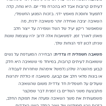
לעיתים קרובות אבל לא בהכרח מדי יום. היא נוחה, קלה
לתפעול וחוסכת מאמץ ידני. בזכות המנוע החשמלי,
השאיבה יציבה ואחידה יותר משאיבה ידנית, מה
שמאפשר ריקון יעיל של השד ושמירה על ייצור חלב
מאוזן לאורך זמן.
למשאבות אלה לרוב יהיו עוצמות שונות
שניתן לכוון לפי הנוחות שלך.
משאבה חשמלית דו צדדית:
הבחירה המועדפת על נשים
ששואבות לעיתים קרובות, במיוחד מי ששאיבה היא חלק
קבוע מהשגרה שלהן (למשל אימהות שחוזרות לעבודה
או בונות מלאי חלב אם קבוע). משאבה זו כוללת יתרונות
שעולים על חשמלית חד צדדית משום שהשאיבה
מתבצעת משני השדיים בו זמנית דבר שמקצר
משמעותית את משך השאיבה ומעלה את תפוקת החלב,
בזכות גירוי סימולטני של ייצור החלב בשני הצדדים.