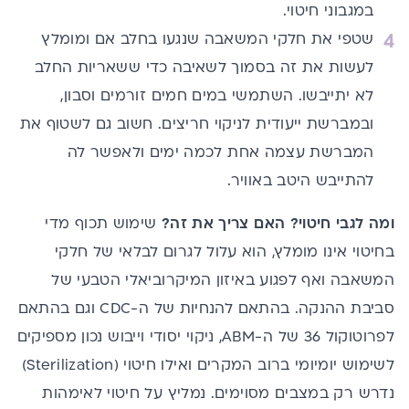
במגבוני חיטוי.
שטפי את חלקי המשאבה שנגעו בחלב אם ומומלץ
לעשות את זה בסמוך לשאיבה כדי ששאריות החלב
לא יתייבשו. השתמשי במים חמים זורמים וסבון,
ובמברשת ייעודית לניקוי חריצים. חשוב גם לשטוף את
המברשת עצמה אחת לכמה ימים ולאפשר לה
להתייבש היטב באוויר.
ומה לגבי חיטוי? האם צריך את זה?
שימוש תכוף מדי
בחיטוי אינו מומלץ, הוא עלול לגרום לבלאי של חלקי
המשאבה ואף לפגוע באיזון המיקרוביאלי הטבעי של
סביבת ההנקה. בהתאם להנחיות של ה-CDC וגם בהתאם
לפרוטוקול 36 של ה-ABM, ניקוי יסודי וייבוש נכון מספיקים
לשימוש יומיומי ברוב המקרים ואילו חיטוי (Sterilization)
נדרש רק במצבים מסוימים. נמליץ על חיטוי לאימהות