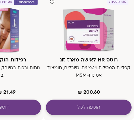
120 קפליות
24 יחידות
רוטס HR לאישה מארז זוג
רפידות הנק
קפליות המכילות ויטמינים, מינרלים, חומצות
נוחות ורכות במיוחד,
אמינו ו-MSM
ובל
₪
21.49
₪
200.60
הוספה לסל
הוספ