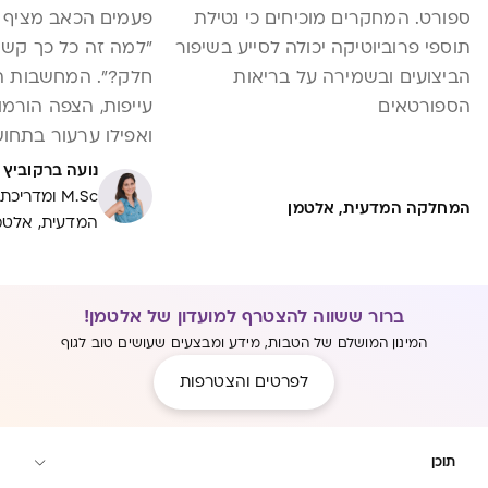
ספורט. המחקרים מוכיחים כי נטילת
פעמים הכאב מציף 
תוספי פרוביוטיקה יכולה לסייע בשיפור
"למה זה כל כך קשה
הביצועים ובשמירה על בריאות
חלק?". המחשבות 
הספורטאים
עייפות, הצפה הורמו
ואפילו ערעור בתחו
לפעמים הכאב מופיע
נועה ברקוביץ
מבינה למה, ולפעמי
M.Sc ומדר
המחלקה המדעית, אלטמן
המדעית, אלטמ
בעיני חלק מהנשים כ
מהלך טבעי של ההנ
מדווחות על כאבים
ברור ששווה להצטרף למועדון של אלטמן!
ההנקה(1), הנת
המינון המושלם של הטבות, מידע ומבצעים שעושים טוב לגוף
את התחושה שכאב ב
לפרטים והצטרפות
הן שומעות מחברות 
כאב בהתחלה. אחרות
חזקות מהכאב ואומר
תוכן